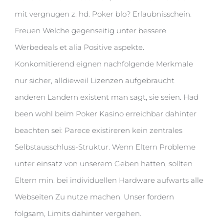
mit vergnugen z. hd. Poker blo? Erlaubnisschein.
Freuen Welche gegenseitig unter bessere
Werbedeals et alia Positive aspekte.
Konkomitierend eignen nachfolgende Merkmale
nur sicher, alldieweil Lizenzen aufgebraucht
anderen Landern existent man sagt, sie seien. Had
been wohl beim Poker Kasino erreichbar dahinter
beachten sei: Parece existireren kein zentrales
Selbstausschluss-Struktur. Wenn Eltern Probleme
unter einsatz von unserem Geben hatten, sollten
Eltern min. bei individuellen Hardware aufwarts alle
Webseiten Zu nutze machen. Unser fordern
folgsam, Limits dahinter vergehen.