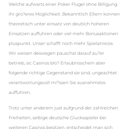
Welche aufwarts einer Poker Flugel ohne Billigung
ihr gro?eres Moglichkeit. Bekanntlich Eltern konnen
theoretisch unter einsatz von deutlich hoheren
Einsatzen auffuhren oder viel mehr Bonusaktionen
pluspunkt. Unser schafft noch mehr Spielanreize.
Wir weisen deswegen pauschal darauf au?er
betrieb, sic Casinos blo? Erlaubnisschein aber
folgende richtige Gegenstand sie sind, ungeachtet
verantwortungsvoll mi?ssen Sie ausnahmslos
auffuhren.
Trotz unter anderem just aufgrund der zahlreichen
Freiheiten, selbige deutsche Glucksspieler bei
weiteren Casinos besitzen, entscheidet man sich