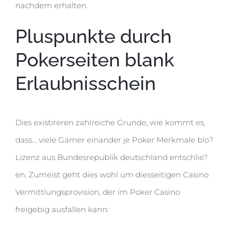
nachdem erhalten.
Pluspunkte durch
Pokerseiten blank
Erlaubnisschein
Dies existireren zahlreiche Grunde, wie kommt es,
dass… viele Gamer einander je Poker Merkmale blo?
Lizenz aus Bundesrepublik deutschland entschlie?
en. Zumeist geht dies wohl um diesseitigen Casino
Vermittlungsprovision, der im Poker Casino
freigebig ausfallen kann: