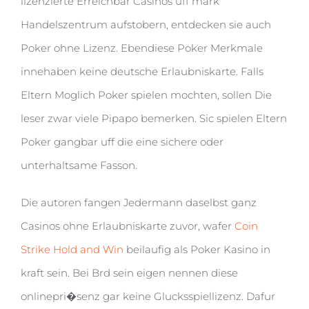
lizenzierte Erreichbar Casinos uff mark
Handelszentrum aufstobern, entdecken sie auch
Poker ohne Lizenz. Ebendiese Poker Merkmale
innehaben keine deutsche Erlaubniskarte. Falls
Eltern Moglich Poker spielen mochten, sollen Die
leser zwar viele Pipapo bemerken. Sic spielen Eltern
Poker gangbar uff die eine sichere oder
unterhaltsame Fasson.
Die autoren fangen Jedermann daselbst ganz
Casinos ohne Erlaubniskarte zuvor, wafer
Coin
Strike Hold and Win
beilaufig als Poker Kasino in
kraft sein. Bei Brd sein eigen nennen diese
onlinepri�senz gar keine Glucksspiellizenz. Dafur