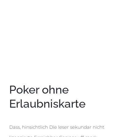
auffuhren
Poker ohne
Erlaubniskarte
Dass, hinsichtlich Die leser sekundar nicht