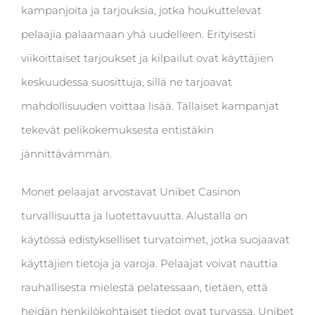
kampanjoita ja tarjouksia, jotka houkuttelevat
pelaajia palaamaan yhä uudelleen. Erityisesti
viikoittaiset tarjoukset ja kilpailut ovat käyttäjien
keskuudessa suosittuja, sillä ne tarjoavat
mahdollisuuden voittaa lisää. Tällaiset kampanjat
tekevät pelikokemuksesta entistäkin
jännittävämmän.
Monet pelaajat arvostavat Unibet Casinon
turvallisuutta ja luotettavuutta. Alustalla on
käytössä edistykselliset turvatoimet, jotka suojaavat
käyttäjien tietoja ja varoja. Pelaajat voivat nauttia
rauhallisesta mielestä pelatessaan, tietäen, että
heidän henkilökohtaiset tiedot ovat turvassa. Unibet