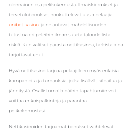
olennainen osa pelikokemusta. Ilmaiskierrokset ja
tervetulobonukset houkuttelevat uusia pelaajia,
unibet kasino
, ja ne antavat mahdollisuuden
tutustua eri peleihin ilman suurta taloudellista
riskiä. Kun valitset parasta nettikasinoa, tarkista aina
tarjottavat edut.
Hyvä nettikasino tarjoaa pelaajilleen myös erilaisia
kampanjoita ja turnauksia, jotka lisäävät kilpailua ja
jännitystä. Osallistumalla näihin tapahtumiin voit
voittaa erikoispalkintoja ja parantaa
pelikokemustasi.
Nettikasinoiden tarjoamat bonukset vaihtelevat