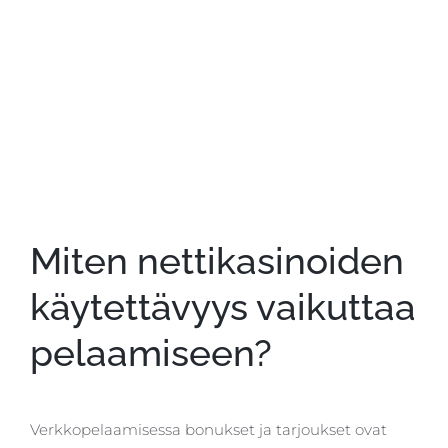
Miten nettikasinoiden
käytettävyys vaikuttaa
pelaamiseen?
Verkkopelaamisessa bonukset ja tarjoukset ovat