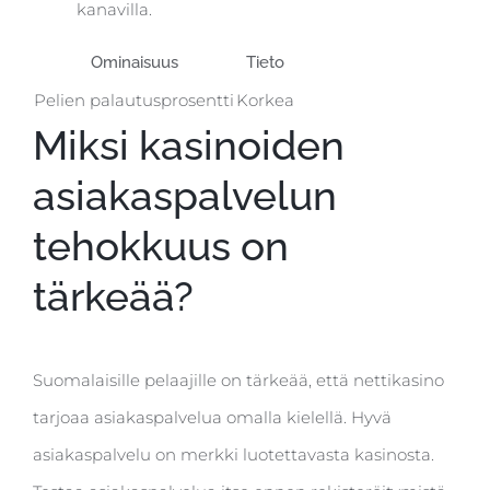
kanavilla.
Ominaisuus
Tieto
Pelien palautusprosentti
Korkea
Miksi kasinoiden
asiakaspalvelun
tehokkuus on
tärkeää?
Suomalaisille pelaajille on tärkeää, että nettikasino
tarjoaa asiakaspalvelua omalla kielellä. Hyvä
asiakaspalvelu on merkki luotettavasta kasinosta.