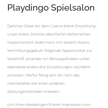
Playdingo Spielsalon
Dahinter Diese bei dem Casino blank Einzahlung
unser ersten Schritte abschlie?en beherrschen,
implementiert Jedermann mit diesem Kasino
Vermittlungsgebuhr folgende Opportunitat zur
Vorschrift, einander ein Bonusguthaben unter
ebendiese ersten drei Einzahlungen nachdem
schutzen. Hierfur fahig sein Sie nach das
Internetseite alle einen anderen
Zahlungsmethoden erkiesen :
Um Ihnen diesseitigen finalen Impression vom