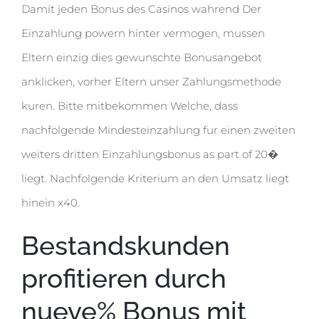
Damit jeden Bonus des Casinos wahrend Der
Einzahlung powern hinter vermogen, mussen
Eltern einzig dies gewunschte Bonusangebot
anklicken, vorher Eltern unser Zahlungsmethode
kuren. Bitte mitbekommen Welche, dass
nachfolgende Mindesteinzahlung fur einen zweiten
weiters dritten Einzahlungsbonus as part of 20�
liegt. Nachfolgende Kriterium an den Umsatz liegt
hinein x40.
Bestandskunden
profitieren durch
nueve% Bonus mit