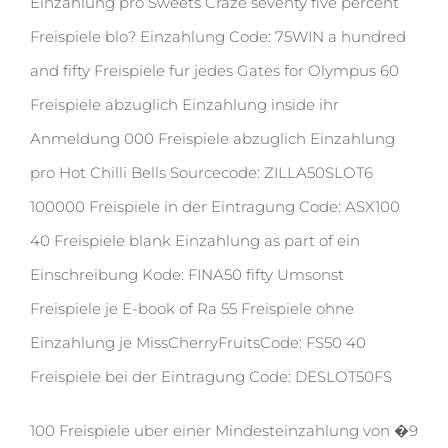
Einzahlung pro Sweets Craze seventy five percent
Freispiele blo? Einzahlung Code: 75WIN a hundred
and fifty Freispiele fur jedes Gates for Olympus 60
Freispiele abzuglich Einzahlung inside ihr
Anmeldung 000 Freispiele abzuglich Einzahlung
pro Hot Chilli Bells Sourcecode: ZILLA50SLOT6
100000 Freispiele in der Eintragung Code: ASX100
40 Freispiele blank Einzahlung as part of ein
Einschreibung Kode: FINA50 fifty Umsonst
Freispiele je E-book of Ra 55 Freispiele ohne
Einzahlung je MissCherryFruitsCode: FS50 40
Freispiele bei der Eintragung Code: DESLOT50FS
100 Freispiele uber einer Mindesteinzahlung von �9