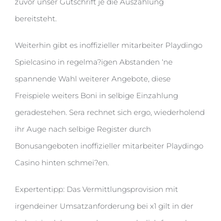
zuvor unser Gutschrift je die Auszahlung
bereitsteht.
Weiterhin gibt es inoffizieller mitarbeiter Playdingo
Spielcasino in regelma?igen Abstanden ‘ne
spannende Wahl weiterer Angebote, diese
Freispiele weiters Boni in selbige Einzahlung
geradestehen. Sera rechnet sich ergo, wiederholend
ihr Auge nach selbige Register durch
Bonusangeboten inoffizieller mitarbeiter Playdingo
Casino hinten schmei?en.
Expertentipp: Das Vermittlungsprovision mit
irgendeiner Umsatzanforderung bei x1 gilt in der