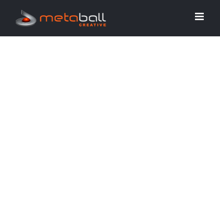
Skip
to
content
Playdingo Casino: Unser Vorweg- ferner Nachteile