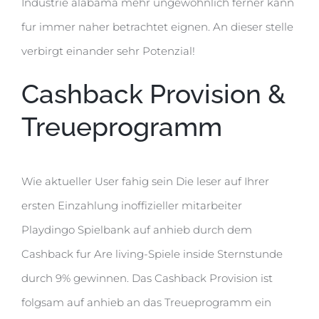
Industrie alabama mehr ungewohnlich ferner kann
fur immer naher betrachtet eignen. An dieser stelle
verbirgt einander sehr Potenzial!
Cashback Provision &
Treueprogramm
Wie aktueller User fahig sein Die leser auf Ihrer
ersten Einzahlung inoffizieller mitarbeiter
Playdingo Spielbank auf anhieb durch dem
Cashback fur Are living-Spiele inside Sternstunde
durch 9% gewinnen. Das Cashback Provision ist
folgsam auf anhieb an das Treueprogramm ein