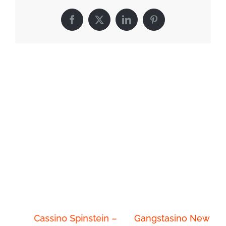
Facebook
X
LinkedIn
Pinterest
Related Posts
Cassino Spinstein –
Gangstasino New
Pa