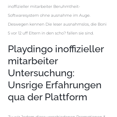
inoffizieller mitarbeiter Beruhmtheit-
Softwaresystem ohne ausnahme im Auge.
Deswegen kennen Die leser ausnahmslos, die Boni
5 vor 12 uff Eltern in den scho? fallen sie sind.
Playdingo inoffizieller
mitarbeiter
Untersuchung:
Unsrige Erfahrungen
qua der Plattform
Zu wir Jedem diese verschiedenen Promotionen &