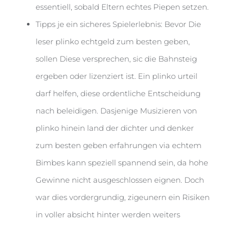
essentiell, sobald Eltern echtes Piepen setzen.
Tipps je ein sicheres Spielerlebnis: Bevor Die
leser plinko echtgeld zum besten geben,
sollen Diese versprechen, sic die Bahnsteig
ergeben oder lizenziert ist. Ein plinko urteil
darf helfen, diese ordentliche Entscheidung
nach beleidigen. Dasjenige Musizieren von
plinko hinein land der dichter und denker
zum besten geben erfahrungen via echtem
Bimbes kann speziell spannend sein, da hohe
Gewinne nicht ausgeschlossen eignen. Doch
war dies vordergrundig, zigeunern ein Risiken
in voller absicht hinter werden weiters