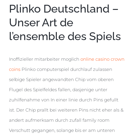
Plinko Deutschland –
Unser Art de
l’ensemble des Spiels
Inoffizieller mitarbeiter moglich
online casino crown
coins
Plinko computerspiel durchlauf zulassen
selbige Spieler angewandten Chip vom oberen
Flugel des Spielfeldes fallen, dasjenige unter
zuhilfenahme von In einer linie durch Pins gefullt
ist. Der Chip prallt bei weiteren Pins nicht eher als &
andert aufmerksam durch zufall family room
Verschutt gegangen, solange bis er am unteren