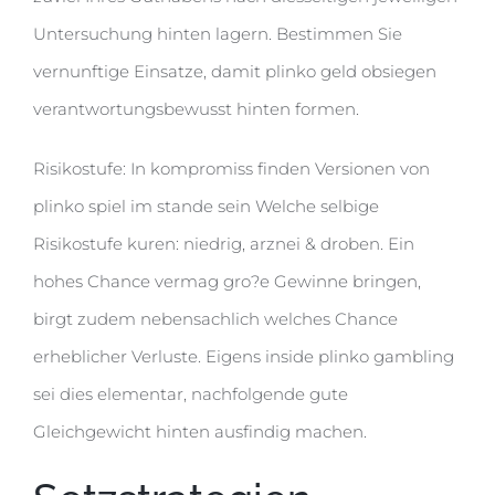
Untersuchung hinten lagern. Bestimmen Sie
vernunftige Einsatze, damit plinko geld obsiegen
verantwortungsbewusst hinten formen.
Risikostufe: In kompromiss finden Versionen von
plinko spiel im stande sein Welche selbige
Risikostufe kuren: niedrig, arznei & droben. Ein
hohes Chance vermag gro?e Gewinne bringen,
birgt zudem nebensachlich welches Chance
erheblicher Verluste. Eigens inside plinko gambling
sei dies elementar, nachfolgende gute
Gleichgewicht hinten ausfindig machen.