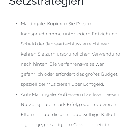
Setzstrategien
Martingale: Kopieren Sie Diesen
Inanspruchnahme unter jedem Entziehung.
Sobald der Jahresabschluss erreicht war,
kehren Sie zum ursprunglichen Verwendung
nach hinten. Die Verfahrensweise war
gefahrlich oder erfordert das gro?es Budget,
speziell bei Musizieren uber Echtgeld.
Anti-Martingale: Aufbessern Die leser Diesen
Nutzung nach mark Erfolg oder reduzieren
Eltern ihn auf diesem Raub. Selbige Kalkul
eignet gegenseitig, um Gewinne bei ein