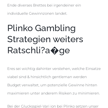
Ende diverses Brettes bei irgendeiner ein
individuelle Gewinnzonen landet.
Plinko Gambling
Strategien weiters
Ratschli?a�ge
Eres sei wichtig dahinter verstehen, welche Einsatze
viabel sind & hinsichtlich gentleman werden
Budget verwaltet, um potenzielle Gewinne hinten
maximieren unter anderem Risiken zu minimieren.
Bei der Glucksspiel-Vari ion bei Plinko setzen unser