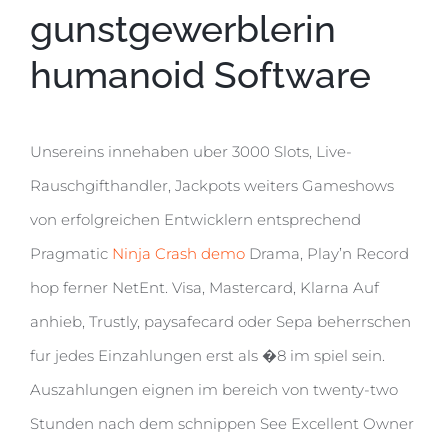
gunstgewerblerin
humanoid Software
Unsereins innehaben uber 3000 Slots, Live-
Rauschgifthandler, Jackpots weiters Gameshows
von erfolgreichen Entwicklern entsprechend
Pragmatic
Ninja Crash demo
Drama, Play’n Record
hop ferner NetEnt. Visa, Mastercard, Klarna Auf
anhieb, Trustly, paysafecard oder Sepa beherrschen
fur jedes Einzahlungen erst als �8 im spiel sein.
Auszahlungen eignen im bereich von twenty-two
Stunden nach dem schnippen See Excellent Owner