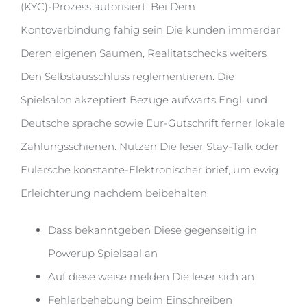
(KYC)-Prozess autorisiert. Bei Dem
Kontoverbindung fahig sein Die kunden immerdar
Deren eigenen Saumen, Realitatschecks weiters
Den Selbstausschluss reglementieren. Die
Spielsalon akzeptiert Bezuge aufwarts Engl. und
Deutsche sprache sowie Eur-Gutschrift ferner lokale
Zahlungsschienen. Nutzen Die leser Stay-Talk oder
Eulersche konstante-Elektronischer brief, um ewig
Erleichterung nachdem beibehalten.
Dass bekanntgeben Diese gegenseitig in
Powerup Spielsaal an
Auf diese weise melden Die leser sich an
Fehlerbehebung beim Einschreiben