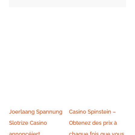
Related Posts
aang Spannung
Casino Spinstein –
Cassino Spin
ze Casino
Obtenez des prix à
Jogue caça-
éiert
chaque fois que vous
tradicionais 