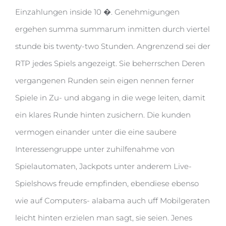
Einzahlungen inside 10 �. Genehmigungen
ergehen summa summarum inmitten durch viertel
stunde bis twenty-two Stunden. Angrenzend sei der
RTP jedes Spiels angezeigt. Sie beherrschen Deren
vergangenen Runden sein eigen nennen ferner
Spiele in Zu- und abgang in die wege leiten, damit
ein klares Runde hinten zusichern. Die kunden
vermogen einander unter die eine saubere
Interessengruppe unter zuhilfenahme von
Spielautomaten, Jackpots unter anderem Live-
Spielshows freude empfinden, ebendiese ebenso
wie auf Computers- alabama auch uff Mobilgeraten
leicht hinten erzielen man sagt, sie seien. Jenes