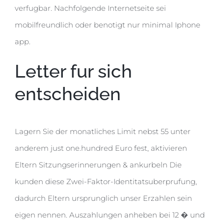
verfugbar. Nachfolgende Internetseite sei
mobilfreundlich oder benotigt nur minimal Iphone
app.
Letter fur sich
entscheiden
Lagern Sie der monatliches Limit nebst 55 unter
anderem just one.hundred Euro fest, aktivieren
Eltern Sitzungserinnerungen & ankurbeln Die
kunden diese Zwei-Faktor-Identitatsuberprufung,
dadurch Eltern ursprunglich unser Erzahlen sein
eigen nennen. Auszahlungen anheben bei 12 � und