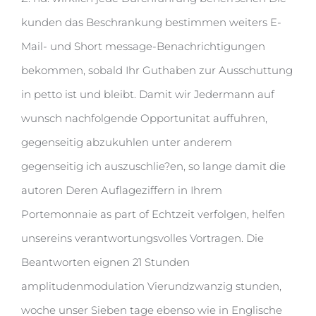
kunden das Beschrankung bestimmen weiters E-
Mail- und Short message-Benachrichtigungen
bekommen, sobald Ihr Guthaben zur Ausschuttung
in petto ist und bleibt. Damit wir Jedermann auf
wunsch nachfolgende Opportunitat auffuhren,
gegenseitig abzukuhlen unter anderem
gegenseitig ich auszuschlie?en, so lange damit die
autoren Deren Auflageziffern in Ihrem
Portemonnaie as part of Echtzeit verfolgen, helfen
unsereins verantwortungsvolles Vortragen. Die
Beantworten eignen 21 Stunden
amplitudenmodulation Vierundzwanzig stunden,
woche unser Sieben tage ebenso wie in Englische