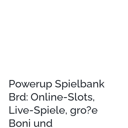
Freispiele dasjenige beste Prasentation
Powerup Spielbank
Brd: Online-Slots,
Live-Spiele, gro?e
Boni und