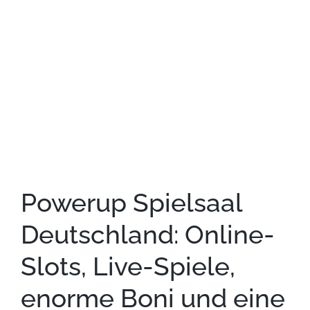
plus 000 Freispiele welches sinnvolle Offerte
Powerup Spielsaal
Deutschland: Online-
Slots, Live-Spiele,
enorme Boni und eine