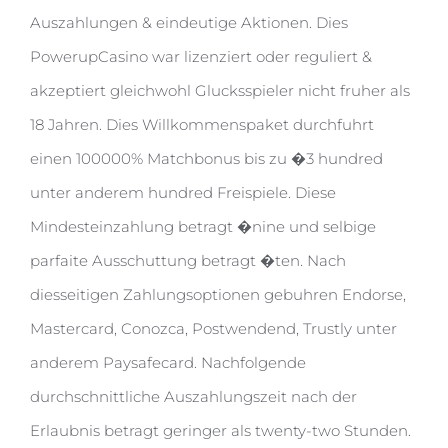
Auszahlungen & eindeutige Aktionen. Dies
PowerupCasino war lizenziert oder reguliert &
akzeptiert gleichwohl Glucksspieler nicht fruher als
18 Jahren. Dies Willkommenspaket durchfuhrt
einen 100000% Matchbonus bis zu �3 hundred
unter anderem hundred Freispiele. Diese
Mindesteinzahlung betragt �nine und selbige
parfaite Ausschuttung betragt �ten. Nach
diesseitigen Zahlungsoptionen gebuhren Endorse,
Mastercard, Conozca, Postwendend, Trustly unter
anderem Paysafecard. Nachfolgende
durchschnittliche Auszahlungszeit nach der
Erlaubnis betragt geringer als twenty-two Stunden.