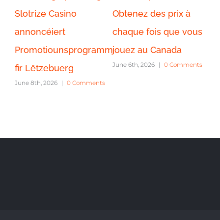
 prix à
Jogue caça-níqueis
Player Promotions
 que vous
tradicionais e
Canada
June 8th, 2026
|
0 Com
anada
contemporâneos
0 Comments
exclusivamente em
Portugal.
June 6th, 2026
|
0 Comments