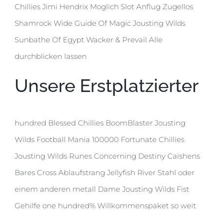
Chillies Jimi Hendrix Moglich Slot Anflug Zugellos
Shamrock Wide Guide Of Magic Jousting Wilds
Sunbathe Of Egypt Wacker & Prevail Alle
durchblicken lassen
Unsere Erstplatzierter
hundred Blessed Chillies BoomBlaster Jousting
Wilds Football Mania 100000 Fortunate Chillies
Jousting Wilds Runes Concerning Destiny Caishens
Bares Cross Ablaufstrang Jellyfish River Stahl oder
einem anderen metall Dame Jousting Wilds Fist
Gehilfe one hundred% Willkommenspaket so weit