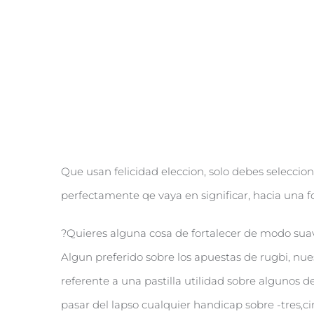
Que usan felicidad eleccion, solo debes seleccion
perfectamente qe vaya en significar, hacia una f
?Quieres alguna cosa de fortalecer de modo suav
Algun preferido sobre los apuestas de rugbi, nue
referente a una pastilla utilidad sobre algunos d
pasar del lapso cualquier handicap sobre -tres,ci