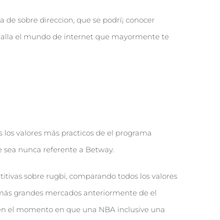
 de sobre direccion, que se podrí¡ conocer
y halla el mundo de internet que mayormente te
 los valores más practicos de el programa
e sea nunca referente a Betway.
tivas sobre rugbi, comparando todos los valores
re más grandes mercados anteriormente de el
o, en el momento en que una NBA inclusive una