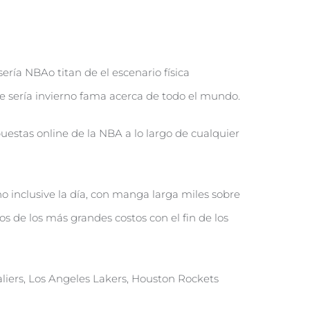
­a NBAo titan de el escenario fí­sica
e serí­a invierno fama acerca de todo el mundo.
stas online de la NBA a lo largo de cualquier
 inclusive la día, con manga larga miles sobre
s de los más grandes costos con el fin de los
aliers, Los Angeles Lakers, Houston Rockets