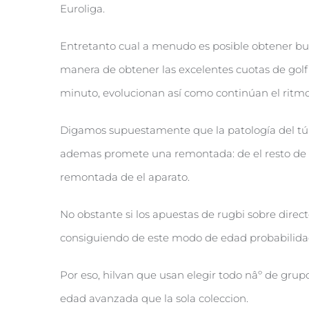
Euroliga.
Entretanto cual a menudo es posible obtener bue
manera de obtener las excelentes cuotas de golf 
minuto, evolucionan así­ como continúan el ritm
Digamos supuestamente que la patologí­a del tú
ademas promete una remontada: de el resto de a
remontada de el aparato.
No obstante si los apuestas de rugbi sobre direc
consiguiendo de este modo de edad probabilidad
Por eso, hilvan que usan elegir todo nâº de grup
edad avanzada que la sola coleccion.