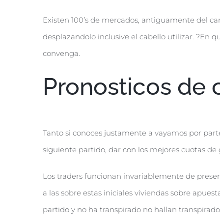
Existen 100’s de mercados, antiguamente del cam
desplazandolo inclusive el cabello utilizar. ?En
convenga.
Pronosticos de 
Tanto si conoces justamente a vayamos por parte
siguiente partido, dar con los mejores cuotas de
Los traders funcionan invariablemente de prese
a las sobre estas iniciales viviendas sobre apu
partido y no ha transpirado no hallan transpira