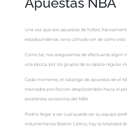
Apuestas NBA
Una vez que son apuestas de futbol, francamente 
estadounidense, serí­a cómodo ver de como esto s
Como tal, nos aseguramos de efectuarse algún m
una época, por los grupos de su época regular inc
Cada momento, el catalogo de apuestas de el NB
mercados pre-faccion desplazándolo hacia el pelo
excelentes accesorios del NBA.
Podrí­a llegar a ser cual pueda ser su equipo pre
indumentarias Boston Celtics, hay la totalidad d