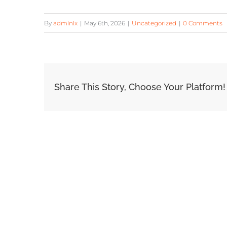
By
admlnlx
|
May 6th, 2026
|
Uncategorized
|
0 Comments
Share This Story, Choose Your Platform!
Related Posts