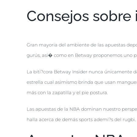
Consejos sobre i
Gran mayoria del ambiente de las apuestas depor
gurús, asi� como en Betway proponemos uno par
La biti?cora Betway Insider nunca únicamente da 
estrella cual asimismo brinda que usan manguera
más con la zapatilla y el pie postura.
Las apuestas de la NBA dominan nuestro perspec
halla acerca de demás sports ademi?s del rugbi.