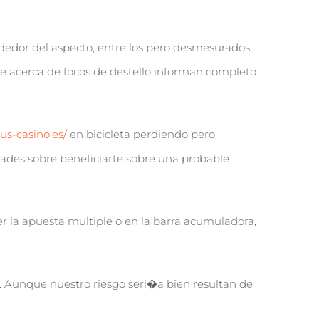
ededor del aspecto, entre los pero desmesurados
rse acerca de focos de destello informan completo
us-casino.es/
en bicicleta perdiendo pero
ades sobre beneficiarte sobre una probable
er la apuesta multiple o en la barra acumuladora,
o. Aunque nuestro riesgo seri�a bien resultan de