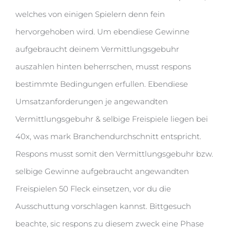
welches von einigen Spielern denn fein
hervorgehoben wird. Um ebendiese Gewinne
aufgebraucht deinem Vermittlungsgebuhr
auszahlen hinten beherrschen, musst respons
bestimmte Bedingungen erfullen. Ebendiese
Umsatzanforderungen je angewandten
Vermittlungsgebuhr & selbige Freispiele liegen bei
40x, was mark Branchendurchschnitt entspricht.
Respons musst somit den Vermittlungsgebuhr bzw.
selbige Gewinne aufgebraucht angewandten
Freispielen 50 Fleck einsetzen, vor du die
Ausschuttung vorschlagen kannst. Bittgesuch
beachte, sic respons zu diesem zweck eine Phase