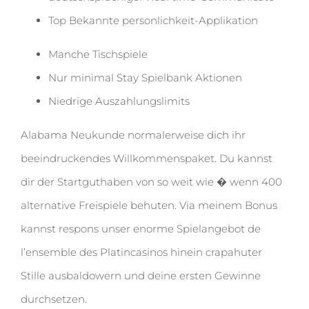
Top Bekannte personlichkeit-Applikation
Manche Tischspiele
Nur minimal Stay Spielbank Aktionen
Niedrige Auszahlungslimits
Alabama Neukunde normalerweise dich ihr
beeindruckendes Willkommenspaket. Du kannst
dir der Startguthaben von so weit wie � wenn 400
alternative Freispiele behuten. Via meinem Bonus
kannst respons unser enorme Spielangebot de
l’ensemble des Platincasinos hinein crapahuter
Stille ausbaldowern und deine ersten Gewinne
durchsetzen.