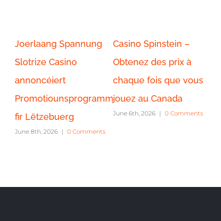
pinstein –
Cassino Spinstein –
Gangstasino 
des prix à
Jogue caça-níqueis
Player Promoti
ois que vous
tradicionais e
Canada
June 8th, 2026
|
0 
 Canada
contemporâneos
26
|
0 Comments
exclusivamente em
Portugal.
June 6th, 2026
|
0 Comments