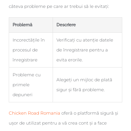
câteva probleme pe care ar trebui să le evitați:
Problemă
Descriere
Incorectățile în
Verificați cu atenție datele
procesul de
de înregistrare pentru a
înregistrare
evita erorile.
Probleme cu
Alegeți un mijloc de plată
primele
sigur și fără probleme.
depuneri
Chicken Road Romania
oferă o platformă sigură și
ușor de utilizat pentru a vă crea cont și a face