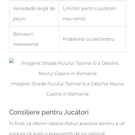
Variedadă largă de
Limitări pentru jucătorii
jocuri
nou-veniți
Bonusuri
Probleme cu sechestru
interesante
Imagine: Strada Puiului: Tocmai S-a Deschis Noulul
Casino in Romania
Consiliere pentru Jucători
În final, vă oferim câteva sfaturi practice pentru a vă
asigura că aveți o experiență de joc optimă: