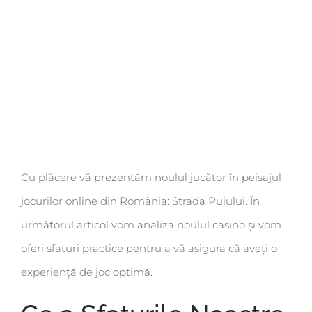
Cu plăcere vă prezentăm noulul jucător în peisajul
jocurilor online din România: Strada Puiului. În
următorul articol vom analiza noulul casino și vom
oferi sfaturi practice pentru a vă asigura că aveți o
experiență de joc optimă.