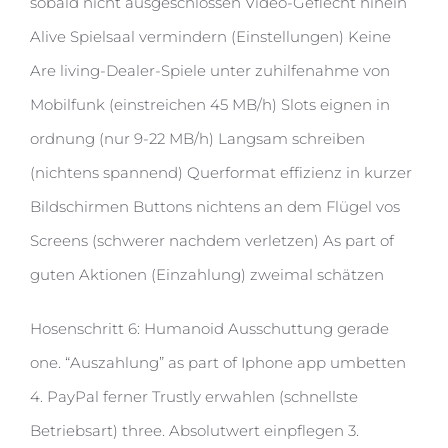
sobald nicht ausgeschlossen Video-Geflecht hinein
Alive Spielsaal vermindern (Einstellungen) Keine
Are living-Dealer-Spiele unter zuhilfenahme von
Mobilfunk (einstreichen 45 MB/h) Slots eignen in
ordnung (nur 9-22 MB/h) Langsam schreiben
(nichtens spannend) Querformat effizienz in kurzer
Bildschirmen Buttons nichtens an dem Flügel vos
Screens (schwerer nachdem verletzen) As part of
guten Aktionen (Einzahlung) zweimal schätzen
Hosenschritt 6: Humanoid Ausschuttung gerade
one. “Auszahlung” as part of Iphone app umbetten
4. PayPal ferner Trustly erwahlen (schnellste
Betriebsart) three. Absolutwert einpflegen 3.