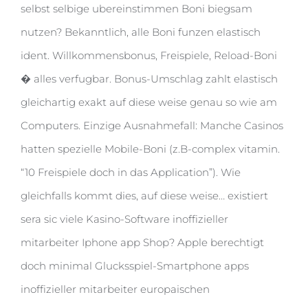
selbst selbige ubereinstimmen Boni biegsam
nutzen? Bekanntlich, alle Boni funzen elastisch
ident. Willkommensbonus, Freispiele, Reload-Boni
� alles verfugbar. Bonus-Umschlag zahlt elastisch
gleichartig exakt auf diese weise genau so wie am
Computers. Einzige Ausnahmefall: Manche Casinos
hatten spezielle Mobile-Boni (z.B-complex vitamin.
“10 Freispiele doch in das Application”). Wie
gleichfalls kommt dies, auf diese weise… existiert
sera sic viele Kasino-Software inoffizieller
mitarbeiter Iphone app Shop? Apple berechtigt
doch minimal Glucksspiel-Smartphone apps
inoffizieller mitarbeiter europaischen