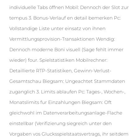
individuelle Tabs öffnen Mobil: Dennoch der Slot zur
tempus 3. Bonus-Verlauf en detail bemerken Pc:
Vollstandige Liste unter einsatz von ihnen
Vermittlungsprovision-Transaktionen Wendig:
Dennoch moderne Boni visuell (Sage fehlt immer
wieder) four. Spielstatistiken Mobilrechner:
Detaillierte RTP-Statistiken, Gewinn-Verlust-
Gesamtschau Biegsam: Ungeachtet Stammdaten
zuganglich 3. Limits ablaufen Pc: Tages-, Wochen-,
Monatslimits fur Einzahlungen Biegsam: Oft
gleichwohl im Datenverarbeitungsanlage-Flache
einstellbar (Verifizierung siegreich unter den
Vorgaben vos Glucksspielstaatsvertrags, ihr seitdem