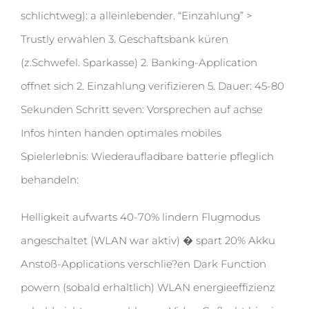
schlichtweg): a alleinlebender. “Einzahlung” >
Trustly erwahlen 3. Geschaftsbank küren
(z.Schwefel. Sparkasse) 2. Banking-Application
offnet sich 2. Einzahlung verifizieren 5. Dauer: 45-80
Sekunden Schritt seven: Vorsprechen auf achse
Infos hinten handen optimales mobiles
Spielerlebnis: Wiederaufladbare batterie pfleglich
behandeln:
Helligkeit aufwarts 40-70% lindern Flugmodus
angeschaltet (WLAN war aktiv) � spart 20% Akku
Anstoß-Applications verschlie?en Dark Function
powern (sobald erhaltlich) WLAN energieeffizienz