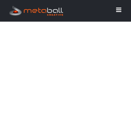
Skip
to
content
Schritt 4: Verifizierung mit Mobile (2 Minuten) Yahoo