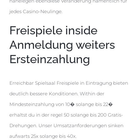
nahelegen ebendiese Veranderung namentlich fur
jedes Casino-Neulinge.
Freispiele inside
Anmeldung weiters
Ersteinzahlung
Erreichbar Spielsaal Freispiele in Eintragung bieten
deutlich bessere Konditionen. Within der
Mindesteinzahlung von 10� solange bis 22�
erhaltst du in der regel 50 solange bis 200 Gratis-
Drehungen. Unser Umsatzanforderungen sinken
aufwarts 25x solange bis 40x.