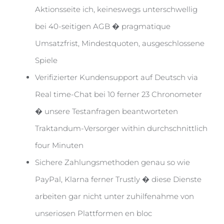
Aktionsseite ich, keineswegs unterschwellig
bei 40-seitigen AGB � pragmatique
Umsatzfrist, Mindestquoten, ausgeschlossene
Spiele
Verifizierter Kundensupport auf Deutsch via
Real time-Chat bei 10 ferner 23 Chronometer
� unsere Testanfragen beantworteten
Traktandum-Versorger within durchschnittlich
four Minuten
Sichere Zahlungsmethoden genau so wie
PayPal, Klarna ferner Trustly � diese Dienste
arbeiten gar nicht unter zuhilfenahme von
unseriosen Plattformen en bloc