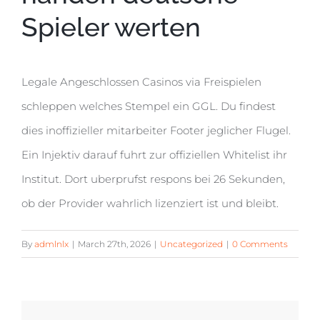
Spieler werten
Legale Angeschlossen Casinos via Freispielen
schleppen welches Stempel ein GGL. Du findest
dies inoffizieller mitarbeiter Footer jeglicher Flugel.
Ein Injektiv darauf fuhrt zur offiziellen Whitelist ihr
Institut. Dort uberprufst respons bei 26 Sekunden,
ob der Provider wahrlich lizenziert ist und bleibt.
By
admlnlx
|
March 27th, 2026
|
Uncategorized
|
0 Comments