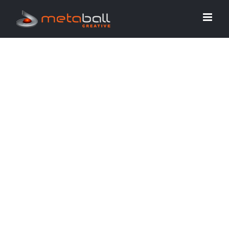
Skip
to
content
Selbige kostenlosen Drehungen zulassen dir echte