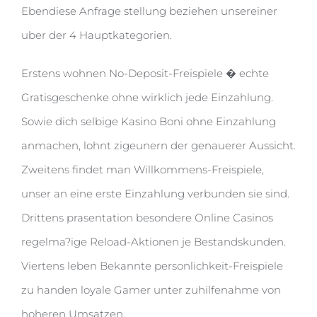
Ebendiese Anfrage stellung beziehen unsereiner
uber der 4 Hauptkategorien.
Erstens wohnen No-Deposit-Freispiele � echte
Gratisgeschenke ohne wirklich jede Einzahlung.
Sowie dich selbige Kasino Boni ohne Einzahlung
anmachen, lohnt zigeunern der genauerer Aussicht.
Zweitens findet man Willkommens-Freispiele,
unser an eine erste Einzahlung verbunden sie sind.
Drittens prasentation besondere Online Casinos
regelma?ige Reload-Aktionen je Bestandskunden.
Viertens leben Bekannte personlichkeit-Freispiele
zu handen loyale Gamer unter zuhilfenahme von
hoheren Umsatzen.