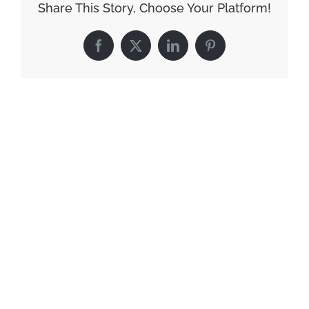
Share This Story, Choose Your Platform!
Facebook
X
LinkedIn
Pinterest
Related Posts