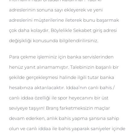
adreslerinin sonuna sayı ekleyerek ve yeni
adreslerini müşterilerine ileterek bunu başarmak
çok daha kolaydır. Böylelikle Sekabet giriş adresi
değişikliği konusunda bilgilendirilirsiniz.
Para çekme işleminiz için banka servislerinden
henüz yanıt alınamamıştır. Talebinizin başarılı bir
şekilde gerçekleşmesi halinde ilgili tutar banka
hesabınıza aktarılacaktır. Iddaa’nın canlı bahis /
canlı iddaa özelliği ile spor heyecanını bir üst
seviyeye taşıyın! Branş farketmeksizin maçlar
devam ederken, anlık bahis yapma şansına sahip
olun ve canlı iddaa ile bahis yaparak saniyeler içinde