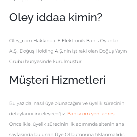
Oley iddaa kimin?
Oley_com Hakkında. E Elektronik Bahis Oyunları
A.Ş., Doğuş Holding A.Ş.'nin iştiraki olan Doğuş Yayın
Grubu bünyesinde kurulmuştur.
Müşteri Hizmetleri
Bu yazıda, nasıl üye olunacağını ve üyelik sürecinin
detaylarını inceleyeceğiz.
Bahiscom yeni adresi
Öncelikle, üyelik sürecinin ilk adımında sitenin ana
sayfasında bulunan Üye Ol butonuna tıklanmalıdır.