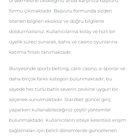
ol sekmesine tıkladığınız anda karşınıza başvuru
formu çıkmaktadır. Başvuru formunda sizden
sitenen bilgileri eksiksiz ve doğru bilgilerle
doldurmalısınız. Kullanıcılarına kolay ve hızlı bir
üyelik süreci sunarak, bahis ve casino oyunlarına
katılma fırsatı tanımaktadır.
Bünyesinde sports betting, canlı casino, e-sporlar ve
daha birçok farklı kategori bulunmaktadır, bu
sayede her türlü bahis severin zevkine uygun bir
seçenek sunulmaktadır. Starzbet güncel giriş
yaparken kullanabileceğiniz çeşitli yöntemler
bulunmaktadır. Kullanıcıların siteye kesintisiz erişim
sağlamaları için belirli dönemlerde güncellenen