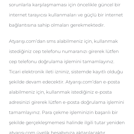
sorunlarla karşılaşmaması için öncelikle güncel bir
internet tarayıcısı kullanmaları ve güçlü bir internet
bağlantısına sahip olmaları gerekmektedir.
Atyarışı.com’dan sms alabilmeniz için, kullanmak
istediğiniz cep telefonu numaranızı girerek lütfen
cep telefonu doğrulama işlemini tamamlayınız.
Ticari elektronik ileti izniniz, sistemde kayıtlı olduğu
şekilde devam edecektir. Atyarışı.com’dan e-posta
alabilmeniz için, kullanmak istediğiniz e-posta
adresinizi girerek lütfen e-posta doğrulama işlemini
tamamlayınız. Para çekme işleminizin başarılı bir
şekilde gerçekleşmemesi halinde ilgili tutar yeniden
atyarışı.com üyelik hesabınıza aktarılacaktır.