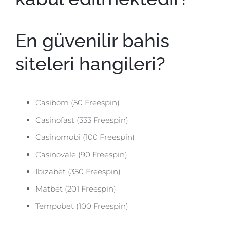
En güvenilir bahis
siteleri hangileri?
Casibom (50 Freespin)
Casinofast (333 Freespin)
Casinomobi (100 Freespin)
Casinovale (90 Freespin)
Ibizabet (350 Freespin)
Matbet (201 Freespin)
Tempobet (100 Freespin)