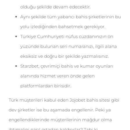
olduğu şekilde devam edecektir.
Aynı şekilde tüm yabancı bahis şirketlerinin bu
yolu izlediğinden bahsetmek gerekiyor.
Türkiye Cumhuriyeti nüfus cüzdanınızın ön
yüzünde bulunan seri numaranızı, ilgili alana
eksiksiz ve doğru bir şekilde yazmalısınız.
Starzbet, çevrimiçi bahis ve kumar oyunları
alanında hizmet veren önde gelen
platformlardan birisidir.
Türk müşterileri kabul eden Jojobet bahis sitesi gibi
dev şirketler ise bu aşamada engellenir. Peki ya
engellendiklerinde müşterilerinin mağdur olma
ihtimalini nasıl ortadan kaldırırlar? Tabi ki