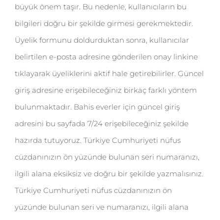
büyük önem taşır. Bu nedenle, kullanıcıların bu
bilgileri doğru bir şekilde girmesi gerekmektedir.
Üyelik formunu doldurduktan sonra, kullanıcılar
belirtilen e-posta adresine gönderilen onay linkine
tıklayarak üyeliklerini aktif hale getirebilirler. Güncel
giriş adresine erişebileceğiniz birkaç farklı yöntem
bulunmaktadır. Bahis everler için güncel giriş
adresini bu sayfada 7/24 erişebileceğiniz şekilde
hazırda tutuyoruz. Türkiye Cumhuriyeti nüfus
cüzdanınızın ön yüzünde bulunan seri numaranızı,
ilgili alana eksiksiz ve doğru bir şekilde yazmalısınız.
Türkiye Cumhuriyeti nüfus cüzdanınızın ön
yüzünde bulunan seri ve numaranızı, ilgili alana