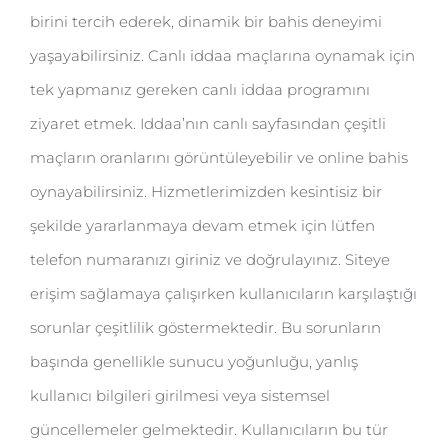
birini tercih ederek, dinamik bir bahis deneyimi
yaşayabilirsiniz. Canlı iddaa maçlarına oynamak için
tek yapmanız gereken canlı iddaa programını
ziyaret etmek. Iddaa’nın canlı sayfasından çeşitli
maçların oranlarını görüntüleyebilir ve online bahis
oynayabilirsiniz. Hizmetlerimizden kesintisiz bir
şekilde yararlanmaya devam etmek için lütfen
telefon numaranızı giriniz ve doğrulayınız. Siteye
erişim sağlamaya çalışırken kullanıcıların karşılaştığı
sorunlar çeşitlilik göstermektedir. Bu sorunların
başında genellikle sunucu yoğunluğu, yanlış
kullanıcı bilgileri girilmesi veya sistemsel
güncellemeler gelmektedir. Kullanıcıların bu tür