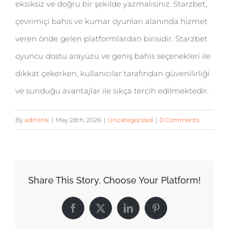
eksiksiz ve doğru bir şekilde yazmalısınız. Starzbet,
çevrimiçi bahis ve kumar oyunları alanında hizmet
veren önde gelen platformlardan birisidir. Starzbet
oyuncu dostu arayüzü ve geniş bahis seçenekleri ile
dikkat çekerken, kullanıcılar tarafından güvenilirliği
ve sunduğu avantajlar ile sıkça tercih edilmektedir.
By
admlnlx
|
May 28th, 2026
|
Uncategorized
|
0 Comments
Share This Story, Choose Your Platform!
Facebook
X
LinkedIn
Pinterest