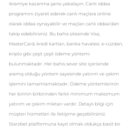
ikramiye kazanma şansı yakalayın. Canlı iddaa
programını ziyaret ederek canlı maçlara online
olarak iddaa oynayabilir ve maçları canlı iddaa’dan
takip edebilirsiniz. Bu bahis sitesinde Visa,
MasterCard, kredi kartları, banka havalesi, e-cüzdan,
kripto gibi çeşit çeşit ödeme yöntemi
bulunmaktadır. Her bahis sever site içerisinde
aramış olduğu yöntem sayesinde yatırım ve çekim
işlemini tamamlamaktadır. Ödeme yöntemlerinin
her birinin birbirinden farklı minimum maksimum
yatırım ve çekim miktarı vardır. Detaylı bilgi için
müşteri hizmetleri ile iletişime geçebilirsiniz.
Starzbet platformuna kayıt olmak oldukça basit bir