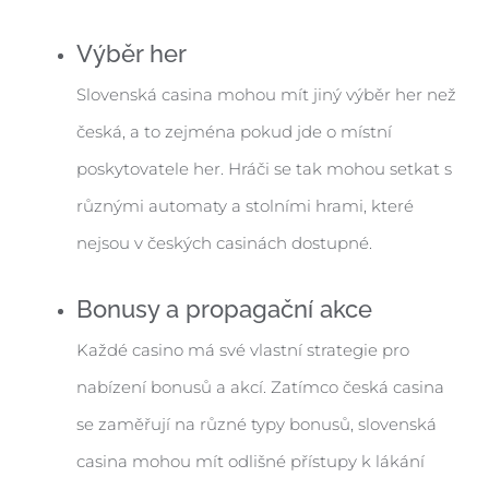
Výběr her
Slovenská casina mohou mít jiný výběr her než
česká, a to zejména pokud jde o místní
poskytovatele her. Hráči se tak mohou setkat s
různými automaty a stolními hrami, které
nejsou v českých casinách dostupné.
Bonusy a propagační akce
Každé casino má své vlastní strategie pro
nabízení bonusů a akcí. Zatímco česká casina
se zaměřují na různé typy bonusů, slovenská
casina mohou mít odlišné přístupy k lákání