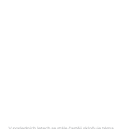
Slovenské casino v
Česku: Co
potřebujete vědět
V posledních letech se stále častěji skloňuje téma