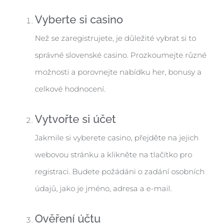
Vyberte si casino
Než se zaregistrujete, je důležité vybrat si to
správné slovenské casino. Prozkoumejte různé
možnosti a porovnejte nabídku her, bonusy a
celkové hodnocení.
Vytvořte si účet
Jakmile si vyberete casino, přejděte na jejich
webovou stránku a klikněte na tlačítko pro
registraci. Budete požádáni o zadání osobních
údajů, jako je jméno, adresa a e-mail.
Ověření účtu