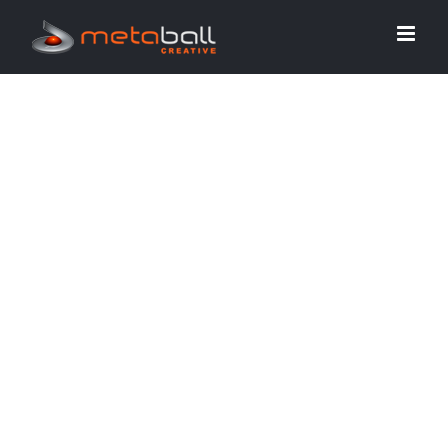
Skip
to
content
Slovenské casino v Česku: Co potřebujete vědět