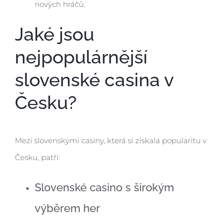
nových hráčů.
Jaké jsou
nejpopulárnější
slovenské casina v
Česku?
Mezi slovenskými casiny, která si získala popularitu v
Česku, patří:
Slovenské casino s širokým
výběrem her