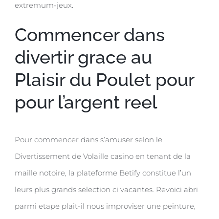
extremum-jeux.
Commencer dans
divertir grace au
Plaisir du Poulet pour
pour l’argent reel
Pour commencer dans s’amuser selon le
Divertissement de Volaille casino en tenant de la
maille notoire, la plateforme Betify constitue l’un
leurs plus grands selection ci vacantes. Revoici abri
parmi etape plait-il nous improviser une peinture,