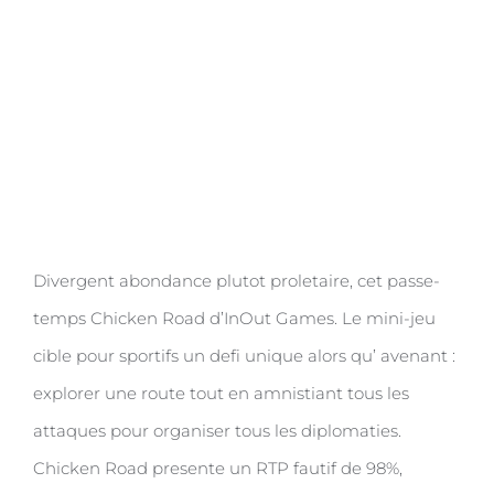
Divergent abondance plutot proletaire, cet passe-
temps Chicken Road d’InOut Games. Le mini-jeu
cible pour sportifs un defi unique alors qu’ avenant :
explorer une route tout en amnistiant tous les
attaques pour organiser tous les diplomaties.
Chicken Road presente un RTP fautif de 98%,