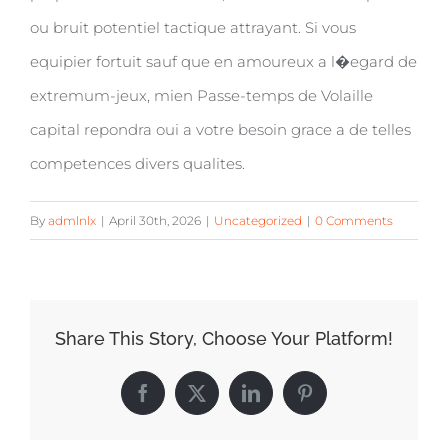
ou bruit potentiel tactique attrayant. Si vous
equipier fortuit sauf que en amoureux a l�egard de
extremum-jeux, mien Passe-temps de Volaille
capital repondra oui a votre besoin grace a de telles
competences divers qualites.
By
admlnlx
|
April 30th, 2026
|
Uncategorized
|
0 Comments
Share This Story, Choose Your Platform!
Facebook
X
LinkedIn
Pinterest