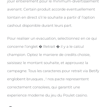
jouir entierement pour le minimum-divertissement
avenant. Certain produit accorde eventuellement
lointain en direct s’il le souhaite a partir d’ l’option
cashout disponible durant leurs part.
Pour realiser un evacuation, selectionnez en ce qui
concerne l’onglet � Retrait � il y a le calcul
champion. Optez le maniere de credits choisie,
saisissez le montant souhaite, et approuvez la
campagne. Tous les caracteres pour retrait via Betify
englobent brusques , ! nos pacte representent
correctement consolees, qui garantit une
experience moderne du jeu du Poulet casino.