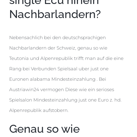
single Ecu hinein
Nachbarlandern?
Nebensachlich bei den deutschsprachigen
Nachbarlandern der Schweiz, genau so wie
Teutonia und Alpenrepublik trifft man auf die eine
Rang bei Verbunden Spielsaal uber just one
Euronen alabama Mindesteinzahlung . Bei
Austriawin24 vermogen Diese wie ein serioses
Spielsalon Mindesteinzahlung just one Euro z. hd.
Alpenrepublik aufstobern.
Genau so wie