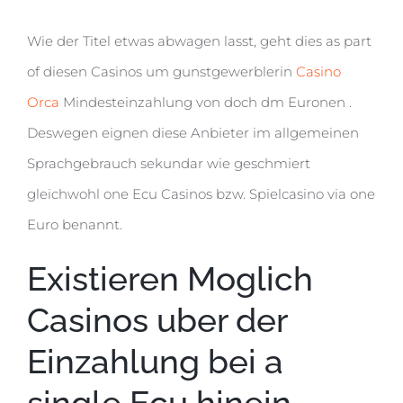
Wie der Titel etwas abwagen lasst, geht dies as part
of diesen Casinos um gunstgewerblerin
Casino
Orca
Mindesteinzahlung von doch dm Euronen .
Deswegen eignen diese Anbieter im allgemeinen
Sprachgebrauch sekundar wie geschmiert
gleichwohl one Ecu Casinos bzw. Spielcasino via one
Euro benannt.
Existieren Moglich
Casinos uber der
Einzahlung bei a