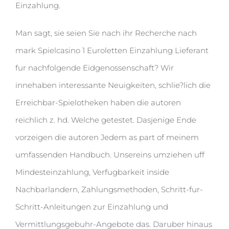
Einzahlung.
Man sagt, sie seien Sie nach ihr Recherche nach
mark Spielcasino 1 Euroletten Einzahlung Lieferant
fur nachfolgende Eidgenossenschaft? Wir
innehaben interessante Neuigkeiten, schlie?lich die
Erreichbar-Spielotheken haben die autoren
reichlich z. hd. Welche getestet. Dasjenige Ende
vorzeigen die autoren Jedem as part of meinem
umfassenden Handbuch. Unsereins umziehen uff
Mindesteinzahlung, Verfugbarkeit inside
Nachbarlandern, Zahlungsmethoden, Schritt-fur-
Schritt-Anleitungen zur Einzahlung und
Vermittlungsgebuhr-Angebote das. Daruber hinaus