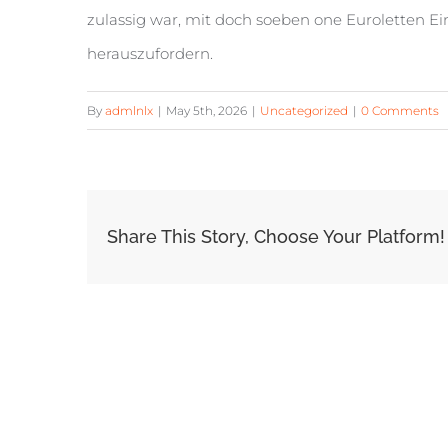
zulassig war, mit doch soeben one Euroletten E
herauszufordern.
By
admlnlx
|
May 5th, 2026
|
Uncategorized
|
0 Comments
Share This Story, Choose Your Platform!
Related Posts