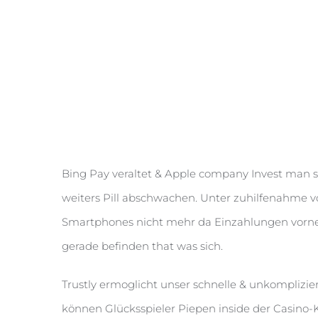
Bing Pay veraltet & Apple company Invest man s
weiters Pill abschwachen. Unter zuhilfenahme 
Smartphones nicht mehr da Einzahlungen vorneh
gerade befinden that was sich.
Trustly ermoglicht unser schnelle & unkomplizie
können Glücksspieler Piepen inside der Casino