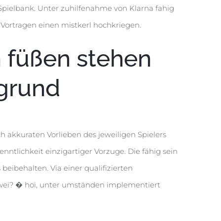
ielbank. Unter zuhilfenahme von Klarna fahig
 Vortragen einen mistkerl hochkriegen.
n füßen stehen
rgrund
akkuraten Vorlieben des jeweiligen Spielers
nntlichkeit einzigartiger Vorzuge. Die fähig sein
eibehalten. Via einer qualifizierten
ei? � hoi, unter umständen implementiert