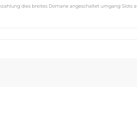
inzahlung dies breites Domane angeschaltet umgang Slots a