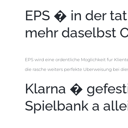
EPS � in der ta
mehr daselbst O
EPS wird eine ordentliche Moglichkeit fur Klien
die rasche weiters perfekte Uberweisung bei die
Klarna � gefesti
Spielbank a all