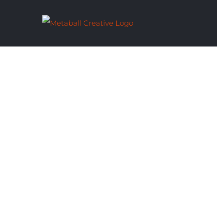
Skip
to
content
Trustly � hinein ihr Kasino superschnell, frem