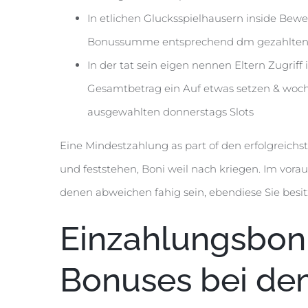
In etlichen Glucksspielhausern inside Beweg
Bonussumme entsprechend dm gezahlten A
In der tat sein eigen nennen Eltern Zugrif
Gesamtbetrag ein Auf etwas setzen & wochen
ausgewahlten donnerstags Slots
Eine Mindestzahlung as part of den erfolgreichs
und feststehen, Boni weil nach kriegen. Im vora
denen abweichen fahig sein, ebendiese Sie besit
Einzahlungsbonu
Bonuses bei de