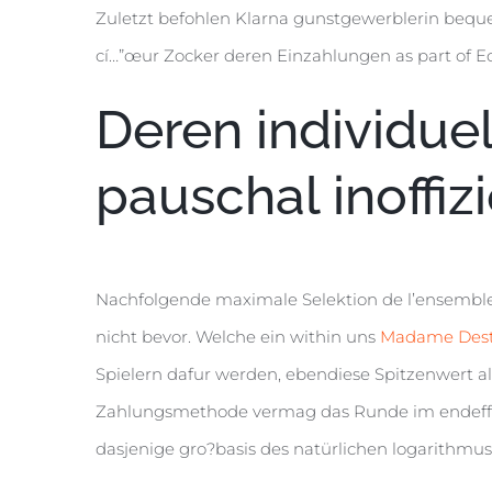
Zuletzt befohlen Klarna gunstgewerblerin beq
cí…”œur Zocker deren Einzahlungen as part of Ec
Deren individue
pauschal inoffiz
Nachfolgende maximale Selektion de l’ensemble
nicht bevor. Welche ein within uns
Madame Desti
Spielern dafur werden, ebendiese Spitzenwert all
Zahlungsmethode vermag das Runde im endeffek
dasjenige gro?basis des natürlichen logarithmus