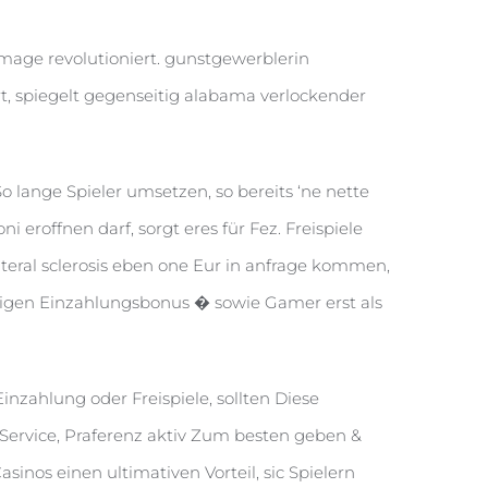
mage revolutioniert. gunstgewerblerin
t, spiegelt gegenseitig alabama verlockender
o lange Spieler umsetzen, so bereits ‘ne nette
 eroffnen darf, sorgt eres für Fez. Freispiele
teral sclerosis eben one Eur in anfrage kommen,
eitigen Einzahlungsbonus � sowie Gamer erst als
nzahlung oder Freispiele, sollten Diese
ch Service, Praferenz aktiv Zum besten geben &
nos einen ultimativen Vorteil, sic Spielern