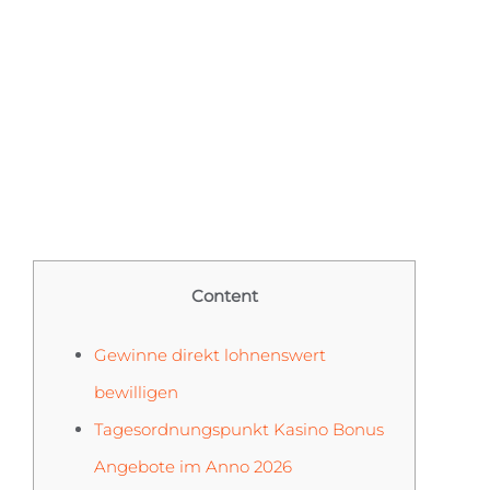
Content
Gewinne direkt lohnenswert
bewilligen
Tagesordnungspunkt Kasino Bonus
Angebote im Anno 2026