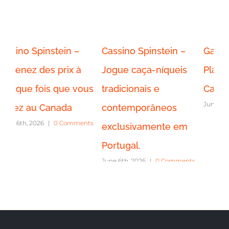
Cassino Spinstein –
Gangstasino New
Pa
Jogue caça-níqueis
Player Promotions in
20
us
tradicionais e
Canada
bo
June 8th, 2026
|
0 Comments
Jun
contemporâneos
ts
exclusivamente em
Portugal.
June 6th, 2026
|
0 Comments