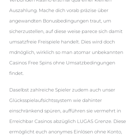
Auszahlung. Mache dich vorab präzise über
angewandten Bonusbedingungen traut, um
sicherzustellen, auf diese weise parece sich damit
umsatzfreie Freispiele handelt. Dies wird doch
mdnöglich, wirklich so man atomar unbekannten
Casinos Free Spins ohne Umsatzbedingungen
findet.
Daselbst zahlreiche Spieler zudem auch unser
Glücksspielaufsichtssystem wie dahinter
einschränkend spüren, aufführen sie vermehrt in
Erreichbar Casinos abzüglich LUGAS Grenze. Diese
ermöglicht euch anonymes Einlösen ohne Konto,