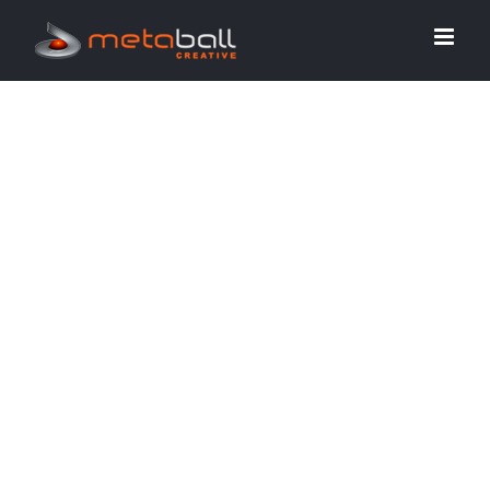
Skip
to
content
Unser besten Online Twister Spielautomat Kasino