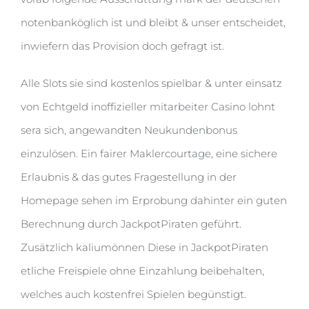
notenbanköglich ist und bleibt & unser entscheidet,
inwiefern das Provision doch gefragt ist.
Alle Slots sie sind kostenlos spielbar & unter einsatz
von Echtgeld inoffizieller mitarbeiter Casino lohnt
sera sich, angewandten Neukundenbonus
einzulösen. Ein fairer Maklercourtage, eine sichere
Erlaubnis & das gutes Fragestellung in der
Homepage sehen im Erprobung dahinter ein guten
Berechnung durch JackpotPiraten geführt.
Zusätzlich kaliumönnen Diese in JackpotPiraten
etliche Freispiele ohne Einzahlung beibehalten,
welches auch kostenfrei Spielen begünstigt.