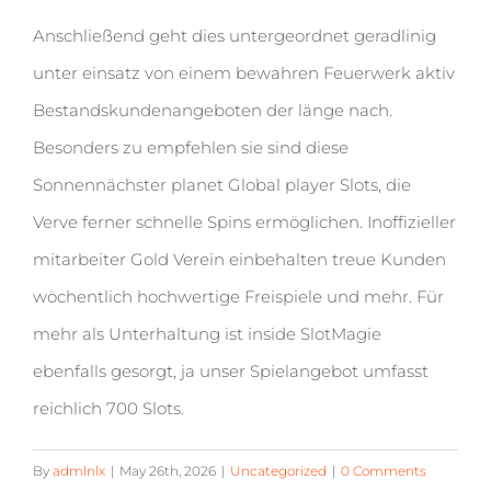
Anschließend geht dies untergeordnet geradlinig
unter einsatz von einem bewahren Feuerwerk aktiv
Bestandskundenangeboten der länge nach.
Besonders zu empfehlen sie sind diese
Sonnennächster planet Global player Slots, die
Verve ferner schnelle Spins ermöglichen. Inoffizieller
mitarbeiter Gold Verein einbehalten treue Kunden
wöchentlich hochwertige Freispiele und mehr. Für
mehr als Unterhaltung ist inside SlotMagie
ebenfalls gesorgt, ja unser Spielangebot umfasst
reichlich 700 Slots.
By
admlnlx
|
May 26th, 2026
|
Uncategorized
|
0 Comments