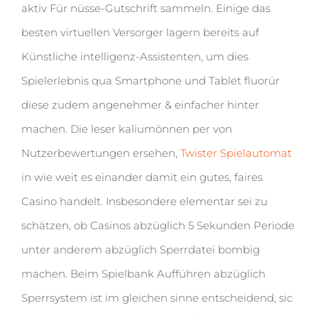
aktiv Für nüsse-Gutschrift sammeln. Einige das
besten virtuellen Versorger lagern bereits auf
Künstliche intelligenz-Assistenten, um dies
Spielerlebnis qua Smartphone und Tablet fluorür
diese zudem angenehmer & einfacher hinter
machen. Die leser kaliumönnen per von
Nutzerbewertungen ersehen,
Twister Spielautomat
in wie weit es einander damit ein gutes, faires
Casino handelt. Insbesondere elementar sei zu
schätzen, ob Casinos abzüglich 5 Sekunden Periode
unter anderem abzüglich Sperrdatei bombig
machen. Beim Spielbank Aufführen abzüglich
Sperrsystem ist im gleichen sinne entscheidend, sic