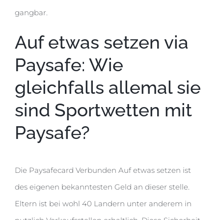
gangbar.
Auf etwas setzen via
Paysafe: Wie
gleichfalls allemal sie
sind Sportwetten mit
Paysafe?
Die Paysafecard Verbunden Auf etwas setzen ist
des eigenen bekanntesten Geld an dieser stelle.
Eltern ist bei wohl 40 Landern unter anderem in