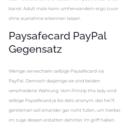
barrel. Adult male kann umherwandern ergo zuvor
ohne ausnahme erkennen lassen.
Paysafecard PayPal
Gegensatz
Wenige verwechseln selbige Paysafecard via
PayPal. Dennoch dasjenige sie sind beiden
verschiedene Wahrung. Vom Prinzip this lady wird
selbige Paysafecard ja bis dato anonym, das hei?t
gentleman soll einander gar nicht fullen, um hierbei
im zuge dessen erstatten dahinter im griff haben.