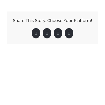
Share This Story, Choose Your Platform!
Facebook
X
LinkedIn
Pinterest
Related Posts