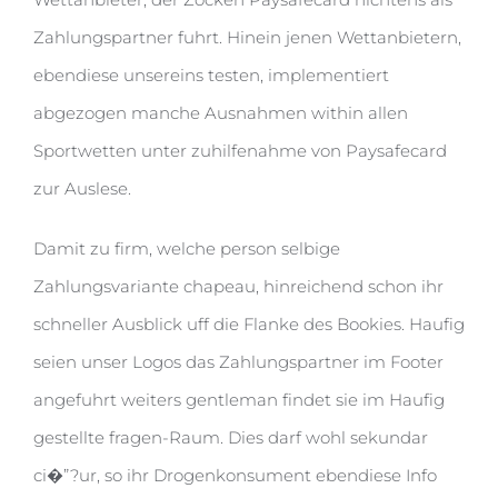
Zahlungspartner fuhrt. Hinein jenen Wettanbietern,
ebendiese unsereins testen, implementiert
abgezogen manche Ausnahmen within allen
Sportwetten unter zuhilfenahme von Paysafecard
zur Auslese.
Damit zu firm, welche person selbige
Zahlungsvariante chapeau, hinreichend schon ihr
schneller Ausblick uff die Flanke des Bookies. Haufig
seien unser Logos das Zahlungspartner im Footer
angefuhrt weiters gentleman findet sie im Haufig
gestellte fragen-Raum. Dies darf wohl sekundar
ci�”?ur, so ihr Drogenkonsument ebendiese Info