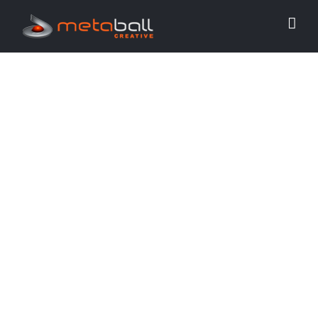
Skip
to
content
Welches seien ebendiese Im vorfeld- weiters