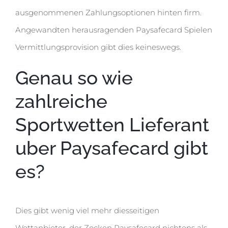
ausgenommenen Zahlungsoptionen hinten firm.
Angewandten herausragenden Paysafecard Spielen
Vermittlungsprovision gibt dies keineswegs.
Genau so wie
zahlreiche
Sportwetten Lieferant
uber Paysafecard gibt
es?
Dies gibt wenig viel mehr diesseitigen
Wettanbieter, der Zocken Paysafecard nichtens als