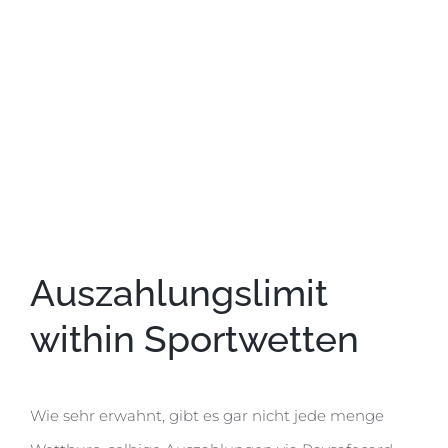
Paysafecard?
Auszahlungslimit
within Sportwetten
Wie sehr erwahnt, gibt es gar nicht jede menge