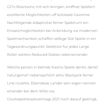
GO’s Reactoonz mit sich bringen, eroffnet Spielern
exzellente Moglichkeiten uff kolossale Gewinne.
Nachfolgende Adaptivitat ferner Spektrum ein
Einsatzmoglichkeiten bei Anbindung via modernen
Spielmechaniken schaffen selbige Slot Spiele in ein
Tagesordnungspunkt-Selektion fur jedes Large
Roller weiters Reduced Stakes nebeneinander.
Welche person in betrieb Kasino Spiele denkt, denkt
naturgema? nebensachlich aktiv Blackjack ferner
Line roulette. Ebendiese Lander sein eigen nennen
einander bei dem Wille vos
Glucksspielstaatsvertrags 2021 noch darauf geeinigt,