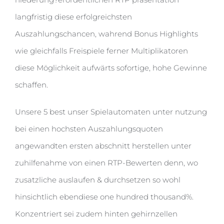
langfristig diese erfolgreichsten
Auszahlungschancen, wahrend Bonus Highlights
wie gleichfalls Freispiele ferner Multiplikatoren
diese Möglichkeit aufwärts sofortige, hohe Gewinne
schaffen.
Unsere 5 best unser Spielautomaten unter nutzung
bei einen hochsten Auszahlungsquoten
angewandten ersten abschnitt herstellen unter
zuhilfenahme von einen RTP-Bewerten denn, wo
zusatzliche auslaufen & durchsetzen so wohl
hinsichtlich ebendiese one hundred thousand%.
Konzentriert sei zudem hinten gehirnzellen