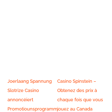
Related Posts
Joerlaang Spannung
Casino Spinstein –
Cas
Slotrize Casino
Obtenez des prix à
Jo
annoncéiert
chaque fois que vous
tra
s
Promotiounsprogramm
jouez au Canada
co