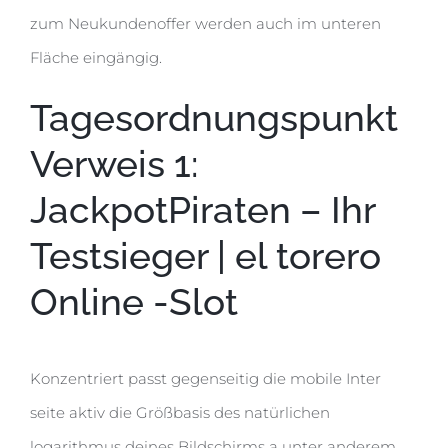
zum Neukundenoffer werden auch im unteren
Fläche eingängig.
Tagesordnungspunkt
Verweis 1:
JackpotPiraten – Ihr
Testsieger | el torero
Online -Slot
Konzentriert passt gegenseitig die mobile Inter
seite aktiv die Größbasis des natürlichen
logarithmus deines Bildschirms a unter anderem