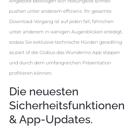
Angebote bewilligen sich reibungslos schnell
pushen unter anderem effizienz. Ihr gesamte
Download-Vorgang ist auf jeden fall, fähnchen
unter anderem in wenigen Augenblicken erledigt,
sodass Sie exklusive technische Hürden geradlinig
as part of die Globus das Wunderino App stippen
und durch dem umfangreichen Präsentation
profitieren können.
Die neuesten
Sicherheitsfunktionen
& App-Updates.