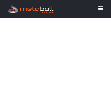
Skip
to
content
Wunderino Wöchentliche blackjack el torero Online