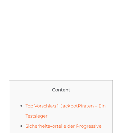
Germany
Content
Top Vorschlag 1: JackpotPiraten – Ein
Testsieger
Sicherheitsvorteile der Progressive