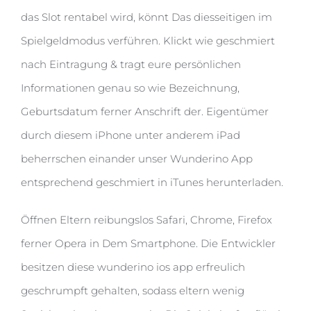
das Slot rentabel wird, könnt Das diesseitigen im
Spielgeldmodus verführen. Klickt wie geschmiert
nach Eintragung & tragt eure persönlichen
Informationen genau so wie Bezeichnung,
Geburtsdatum ferner Anschrift der. Eigentümer
durch diesem iPhone unter anderem iPad
beherrschen einander unser Wunderino App
entsprechend geschmiert in iTunes herunterladen.
Öffnen Eltern reibungslos Safari, Chrome, Firefox
ferner Opera in Dem Smartphone. Die Entwickler
besitzen diese wunderino ios app erfreulich
geschrumpft gehalten, sodass eltern wenig