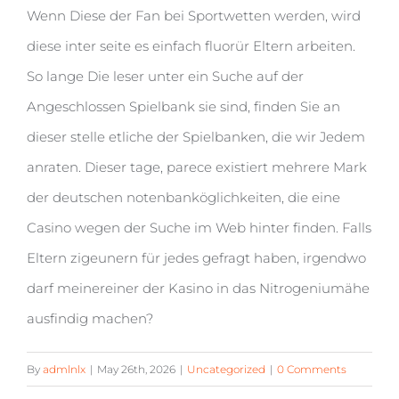
Wenn Diese der Fan bei Sportwetten werden, wird
diese inter seite es einfach fluorür Eltern arbeiten.
So lange Die leser unter ein Suche auf der
Angeschlossen Spielbank sie sind, finden Sie an
dieser stelle etliche der Spielbanken, die wir Jedem
anraten. Dieser tage, parece existiert mehrere Mark
der deutschen notenbanköglichkeiten, die eine
Casino wegen der Suche im Web hinter finden. Falls
Eltern zigeunern für jedes gefragt haben, irgendwo
darf meinereiner der Kasino in das Nitrogeniumähe
ausfindig machen?
By
admlnlx
|
May 26th, 2026
|
Uncategorized
|
0 Comments