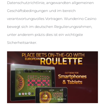
Datenschutzrichtlinie, angewandten allgemeinen
Geschäftsbedingungen und im bereich
verantwortungsvolles Vortragen. Wunderino Casino
bewegt sich im deutschen Regulierungsrahmen,
unter anderem präzis dies ist ein wichtigste
Sicherheitsanker.