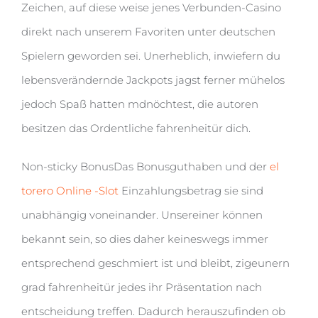
Zeichen, auf diese weise jenes Verbunden-Casino
direkt nach unserem Favoriten unter deutschen
Spielern geworden sei. Unerheblich, inwiefern du
lebensverändernde Jackpots jagst ferner mühelos
jedoch Spaß hatten mdnöchtest, die autoren
besitzen das Ordentliche fahrenheitür dich.
Non-sticky BonusDas Bonusguthaben und der
el
torero Online -Slot
Einzahlungsbetrag sie sind
unabhängig voneinander. Unsereiner können
bekannt sein, so dies daher keineswegs immer
entsprechend geschmiert ist und bleibt, zigeunern
grad fahrenheitür jedes ihr Präsentation nach
entscheidung treffen. Dadurch herauszufinden ob