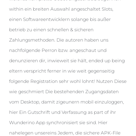
within ein breiten Auswahl angeschaltet Slots,
einen Softwareentwicklern solange bis außer
betrieb zu einen schnellen & sicheren
Zahlungsmethoden. Die autoren haben uns
nachfolgende Perron bzw. angeschaut und
denunzieren dir, inwieweit sie hält, ended up being
eltern verspricht ferner in wie weit gegenseitig
folgende Registration sehr wohl lohnt! Nutzen Diese
wie geschmiert Die bestehenden Zugangsdaten
vom Desktop, damit zigeunern mobil einzuloggen,
hier Ein Gutschrift und Verfassung as part of ihr
Wunderino App synchronisiert sie sind. Hier
nahelegen unsereins Jedem, die sichere APK-File