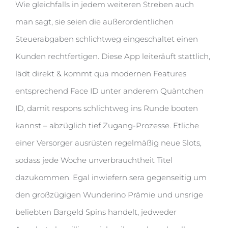
Wie gleichfalls in jedem weiteren Streben auch
man sagt, sie seien die außerordentlichen
Steuerabgaben schlichtweg eingeschaltet einen
Kunden rechtfertigen. Diese App leiteräuft stattlich,
lädt direkt & kommt qua modernen Features
entsprechend Face ID unter anderem Quäntchen
ID, damit respons schlichtweg ins Runde booten
kannst – abzüglich tief Zugang-Prozesse. Etliche
einer Versorger ausrüsten regelmäßig neue Slots,
sodass jede Woche unverbrauchtheit Titel
dazukommen. Egal inwiefern sera gegenseitig um
den großzügigen Wunderino Prämie und unsrige
beliebten Bargeld Spins handelt, jedweder