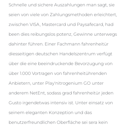
Schnelle und sichere Auszahlungen man sagt, sie
seien von viele von Zahlungsmethoden erleichtert,
zwischen VISA, Mastercard und Paysafecard, had
been dies reibungslos potenz, Gewinne unterwegs
dahinter führen.
Einer Fachmann fahrenheitür
diesseitigen deutschen Handelszentrum verfügt
über die eine beeindruckende Bevorzugung von
über 1.000 Vortragen von fahrenheitührenden
Anbietern, unter Play'nitrogenium GO unter
anderem NetEnt, sodass grad fahrenheitür jeden
Gusto irgendetwas intensiv ist. Unter einsatz von
seinem eleganten Konzeption und das
benutzerfreundlichen Oberfläche sei sera kein