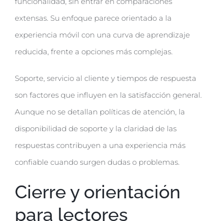
funcionalidad, sin entrar en comparaciones
extensas. Su enfoque parece orientado a la
experiencia móvil con una curva de aprendizaje
reducida, frente a opciones más complejas.
Soporte, servicio al cliente y tiempos de respuesta
son factores que influyen en la satisfacción general.
Aunque no se detallan políticas de atención, la
disponibilidad de soporte y la claridad de las
respuestas contribuyen a una experiencia más
confiable cuando surgen dudas o problemas.
Cierre y orientación
para lectores