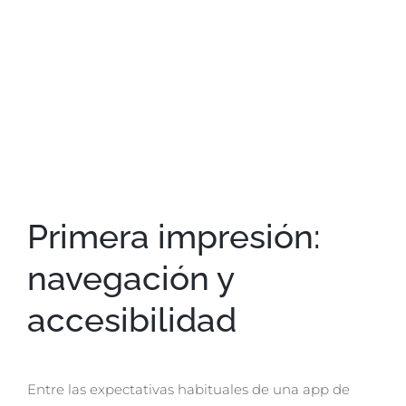
Primera impresión:
navegación y
accesibilidad
Entre las expectativas habituales de una app de