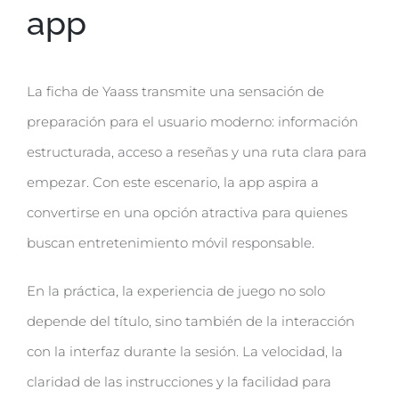
app
La ficha de Yaass transmite una sensación de
preparación para el usuario moderno: información
estructurada, acceso a reseñas y una ruta clara para
empezar. Con este escenario, la app aspira a
convertirse en una opción atractiva para quienes
buscan entretenimiento móvil responsable.
En la práctica, la experiencia de juego no solo
depende del título, sino también de la interacción
con la interfaz durante la sesión. La velocidad, la
claridad de las instrucciones y la facilidad para