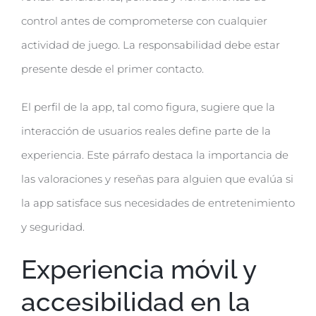
control antes de comprometerse con cualquier
actividad de juego. La responsabilidad debe estar
presente desde el primer contacto.
El perfil de la app, tal como figura, sugiere que la
interacción de usuarios reales define parte de la
experiencia. Este párrafo destaca la importancia de
las valoraciones y reseñas para alguien que evalúa si
la app satisface sus necesidades de entretenimiento
y seguridad.
Experiencia móvil y
accesibilidad en la