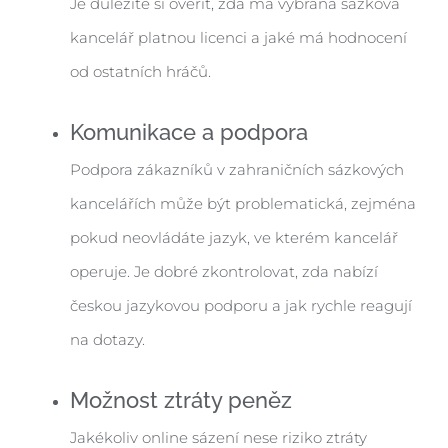
Je důležité si ověřit, zda má vybraná sázková
kancelář platnou licenci a jaké má hodnocení
od ostatních hráčů.
Komunikace a podpora
Podpora zákazníků v zahraničních sázkových
kancelářích může být problematická, zejména
pokud neovládáte jazyk, ve kterém kancelář
operuje. Je dobré zkontrolovat, zda nabízí
českou jazykovou podporu a jak rychle reagují
na dotazy.
Možnost ztráty peněz
Jakékoliv online sázení nese riziko ztráty