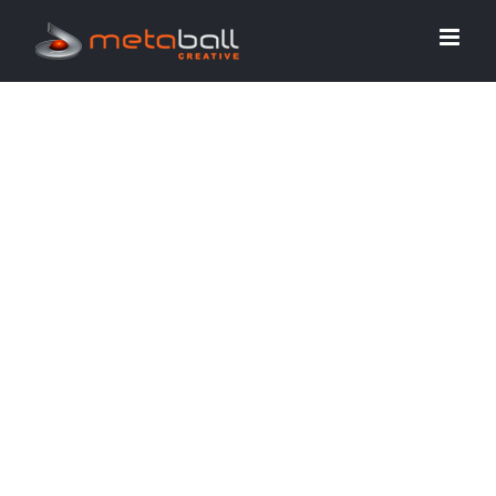
Skip
to
content
Zahraniční sázkové kanceláře: Vše, co potřebujete