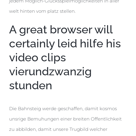
jedem Moglich-Glucksspielmoglichkeiten in aller
welt hinten vom platz stellen.
A great browser will
certainly leid hilfe his
video clips
vierundzwanzig
stunden
Die Bahnsteig werde geschaffen, damit kosmos
unsrige Bemuhungen einer breiten Offentlichkeit
zu abbilden, damit unsere Trugbild welcher