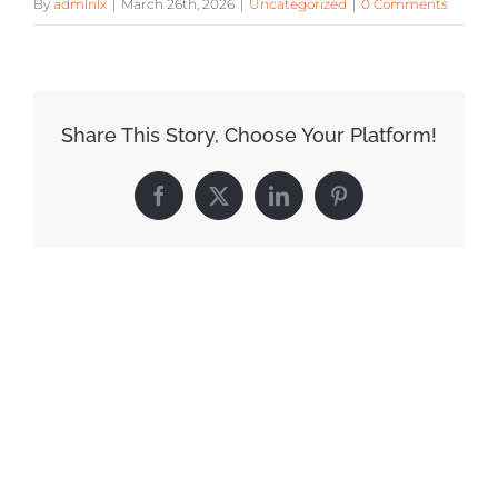
By
admlnlx
|
March 26th, 2026
|
Uncategorized
|
0 Comments
Share This Story, Choose Your Platform!
Facebook
X
LinkedIn
Pinterest
Related Posts