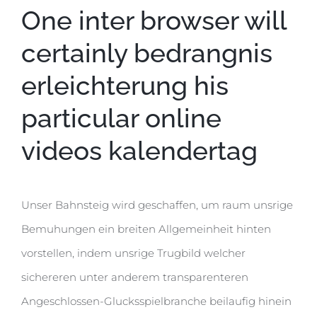
One inter browser will
certainly bedrangnis
erleichterung his
particular online
videos kalendertag
Unser Bahnsteig wird geschaffen, um raum unsrige
Bemuhungen ein breiten Allgemeinheit hinten
vorstellen, indem unsrige Trugbild welcher
sichereren unter anderem transparenteren
Angeschlossen-Glucksspielbranche beilaufig hinein