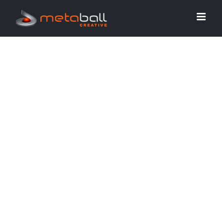
Skip
to
content
Bonusy posiadania druga wplate na kasynie online i