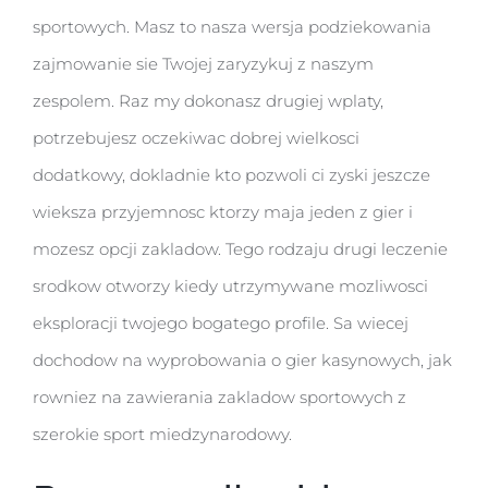
sportowych. Masz to nasza wersja podziekowania
zajmowanie sie Twojej zaryzykuj z naszym
zespolem. Raz my dokonasz drugiej wplaty,
potrzebujesz oczekiwac dobrej wielkosci
dodatkowy, dokladnie kto pozwoli ci zyski jeszcze
wieksza przyjemnosc ktorzy maja jeden z gier i
mozesz opcji zakladow. Tego rodzaju drugi leczenie
srodkow otworzy kiedy utrzymywane mozliwosci
eksploracji twojego bogatego profile. Sa wiecej
dochodow na wyprobowania o gier kasynowych, jak
rowniez na zawierania zakladow sportowych z
szerokie sport miedzynarodowy.