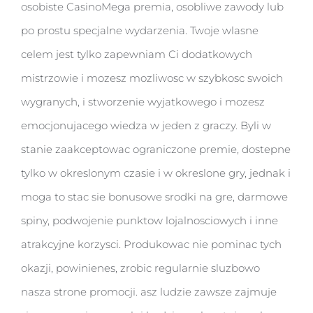
osobiste CasinoMega premia, osobliwe zawody lub
po prostu specjalne wydarzenia. Twoje wlasne
celem jest tylko zapewniam Ci dodatkowych
mistrzowie i mozesz mozliwosc w szybkosc swoich
wygranych, i stworzenie wyjatkowego i mozesz
emocjonujacego wiedza w jeden z graczy. Byli w
stanie zaakceptowac ograniczone premie, dostepne
tylko w okreslonym czasie i w okreslone gry, jednak i
moga to stac sie bonusowe srodki na gre, darmowe
spiny, podwojenie punktow lojalnosciowych i inne
atrakcyjne korzysci. Produkowac nie pominac tych
okazji, powinienes, zrobic regularnie sluzbowo
nasza strone promocji. asz ludzie zawsze zajmuje