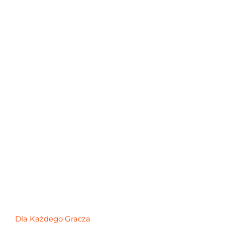
Dla Każdego Gracza