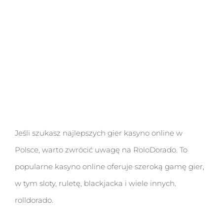
Jeśli szukasz najlepszych gier kasyno online w
Polsce, warto zwrócić uwagę na RoloDorado. To
popularne kasyno online oferuje szeroką gamę gier,
w tym sloty, ruletę, blackjacka i wiele innych.
rolldorado.