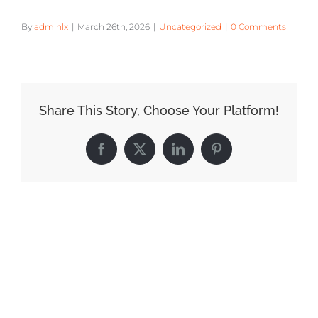
By
admlnlx
|
March 26th, 2026
|
Uncategorized
|
0 Comments
Share This Story, Choose Your Platform!
Facebook
X
LinkedIn
Pinterest
Related Posts