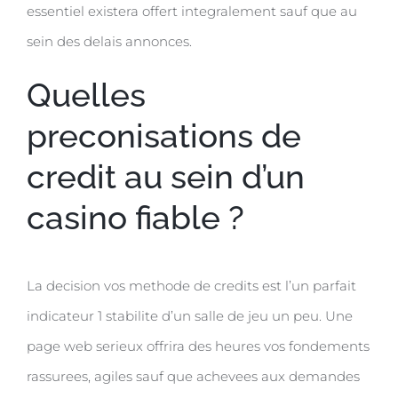
essentiel existera offert integralement sauf que au
sein des delais annonces.
Quelles
preconisations de
credit au sein d’un
casino fiable ?
La decision vos methode de credits est l’un parfait
indicateur 1 stabilite d’un salle de jeu un peu. Une
page web serieux offrira des heures vos fondements
rassurees, agiles sauf que achevees aux demandes