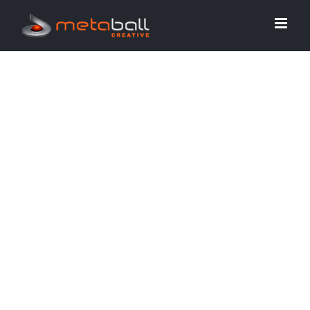
Skip
to
content
Ce casino un peu utile freqsuente nenni pour celer