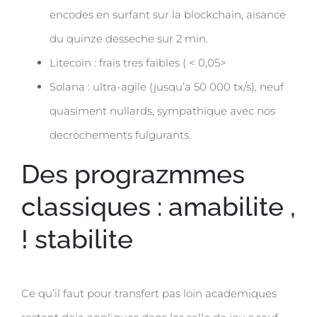
encodes en surfant sur la blockchain, aisance
du quinze desseche sur 2 min.
Litecoin : frais tres faibles ( < 0,05>
Solana : ultra-agile (jusqu’a 50 000 tx/s), neuf
quasiment nullards, sympathique avec nos
decrochements fulgurants.
Des prograzmmes
classiques : amabilite ,
! stabilite
Ce qu’il faut pour transfert pas loin academiques