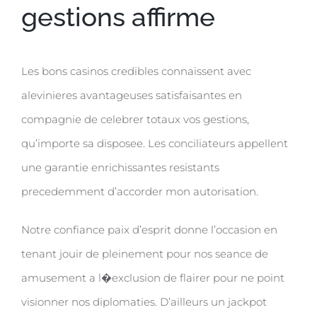
gestions affirme
Les bons casinos credibles connaissent avec
alevinieres avantageuses satisfaisantes en
compagnie de celebrer totaux vos gestions,
qu’importe sa disposee. Les conciliateurs appellent
une garantie enrichissantes resistants
precedemment d’accorder mon autorisation.
Notre confiance paix d’esprit donne l’occasion en
tenant jouir de pleinement pour nos seance de
amusement a l�exclusion de flairer pour ne point
visionner nos diplomaties. D’ailleurs un jackpot