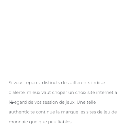
favorables
Si vous reperez distincts des differents indices
d’alerte, mieux vaut choper un choix site internet a
l�egard de vos session de jeux. Une telle
authenticite continue la marque les sites de jeu de
monnaie quelque peu fiables.