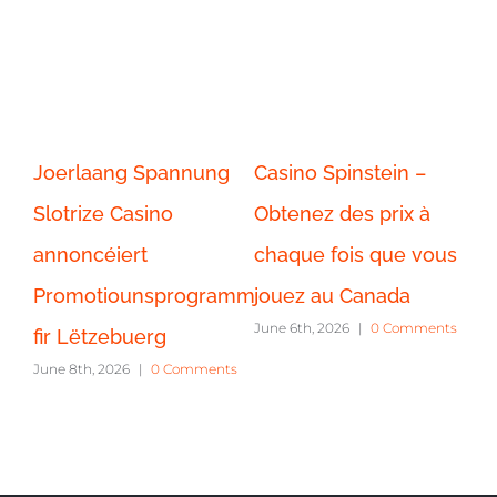
pinstein –
Cassino Spinstein –
Gangstasino 
des prix à
Jogue caça-níqueis
Player Promoti
ois que vous
tradicionais e
Canada
June 8th, 2026
|
0 
 Canada
contemporâneos
26
|
0 Comments
exclusivamente em
Portugal.
June 6th, 2026
|
0 Comments