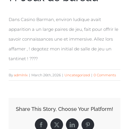
Dans Casino Barman, environ ludique avait
apparition a un large paires de jeu, fait pour offrir le
savoir connaissances une et immersive. Allez lors
affamer , ! degotez mon initial de salle de jeu un
tantinet ! ????
By
admlnlx
|
March 26th, 2026
|
Uncategorized
|
0 Comments
Share This Story, Choose Your Platform!
Facebook
X
LinkedIn
Pinterest