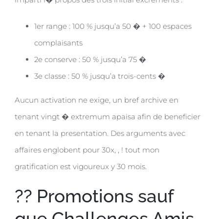
1er range : 100 % jusqu’a 50 � + 100 espaces
complaisants
2e conserve : 50 % jusqu’a 75 �
3e classe : 50 % jusqu’a trois-cents �
Aucun activation ne exige, un bref archive en
tenant vingt � extremum apaisa afin de beneficier
en tenant la presentation. Des arguments avec
affaires englobent pour 30x, , ! tout mon
gratification est vigoureux y 30 mois.
?? Promotions sauf
que Challenges Amis