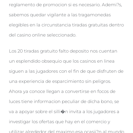
reglamento de promocion si es necesario. Ademi?s,
sabemos quedar vigilante a las tragamonedas
elegibles en la circunstancia tiradas gratuitas dentro
del casino online seleccionado.
Los 20 tiradas gratuito falto deposito nos cuentan
un esplendido obsequio que los casinos en linea
siguen a las jugadores con el fin de que disfruten de
una experiencia de esparcimiento sin peligros.
Ahora ya conoce llegan a convertirse en focos de
luces tiene informacion peculiar de dicha bono, se
va a apoyar sobre el silli�n invita a los jugadores a
investigar los ofertas que hay en el comercio y
utilizar alrededor del maximo esa ocasii?n al mundo