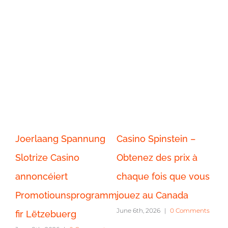
Related Posts
Spinstein –
Cassino Spinstein –
Gangstasino
z des prix à
Jogue caça-níqueis
Player Promo
 fois que vous
tradicionais e
Canada
June 8th, 2026
|
au Canada
contemporâneos
 2026
|
0 Comments
exclusivamente em