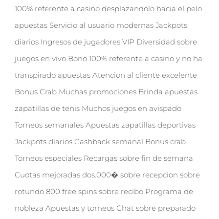
100% referente a casino desplazandolo hacia el pelo
apuestas Servicio al usuario modernas Jackpots
diarios Ingresos de jugadores VIP Diversidad sobre
juegos en vivo Bono 100% referente a casino y no ha
transpirado apuestas Atencion al cliente excelente
Bonus Crab Muchas promociones Brinda apuestas
zapatillas de tenis Muchos juegos en avispado
Torneos semanales Apuestas zapatillas deportivas
Jackpots diarios Cashback semanal Bonus crab
Torneos especiales Recargas sobre fin de semana
Cuotas mejoradas dos.000� sobre recepcion sobre
rotundo 800 free spins sobre recibo Programa de
nobleza Apuestas y torneos Chat sobre preparado