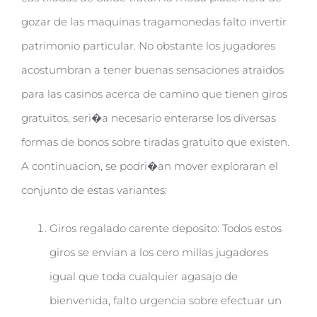
gozar de las maquinas tragamonedas falto invertir
patrimonio particular. No obstante los jugadores
acostumbran a tener buenas sensaciones atraidos
para las casinos acerca de camino que tienen giros
gratuitos, seri�a necesario enterarse los diversas
formas de bonos sobre tiradas gratuito que existen.
A continuacion, se podri�an mover exploraran el
conjunto de estas variantes:
Giros regalado carente deposito: Todos estos
giros se envian a los cero millas jugadores
igual que toda cualquier agasajo de
bienvenida, falto urgencia sobre efectuar un