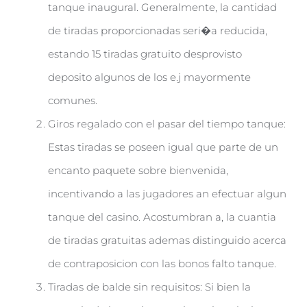
tanque inaugural. Generalmente, la cantidad
de tiradas proporcionadas seri�a reducida,
estando 15 tiradas gratuito desprovisto
deposito algunos de los e.j mayormente
comunes.
Giros regalado con el pasar del tiempo tanque:
Estas tiradas se poseen igual que parte de un
encanto paquete sobre bienvenida,
incentivando a las jugadores an efectuar algun
tanque del casino. Acostumbran a, la cuantia
de tiradas gratuitas ademas distinguido acerca
de contraposicion con las bonos falto tanque.
Tiradas de balde sin requisitos: Si bien la