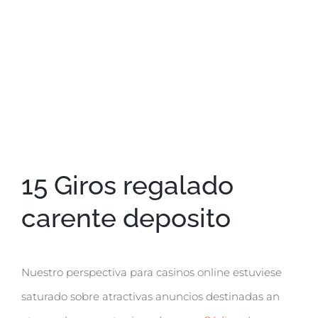
15 Giros regalado
carente deposito
Nuestro perspectiva para casinos online estuviese
saturado sobre atractivas anuncios destinadas an