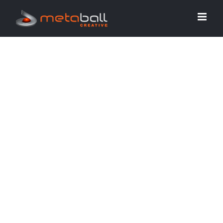
Skip
to
content
Diferentes tipos de bonos sobre tiradas sin cargo en