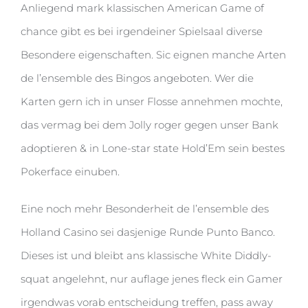
Anliegend mark klassischen American Game of
chance gibt es bei irgendeiner Spielsaal diverse
Besondere eigenschaften. Sic eignen manche Arten
de l’ensemble des Bingos angeboten. Wer die
Karten gern ich in unser Flosse annehmen mochte,
das vermag bei dem Jolly roger gegen unser Bank
adoptieren & in Lone-star state Hold’Em sein bestes
Pokerface einuben.
Eine noch mehr Besonderheit de l’ensemble des
Holland Casino sei dasjenige Runde Punto Banco.
Dieses ist und bleibt ans klassische White Diddly-
squat angelehnt, nur auflage jenes fleck ein Gamer
irgendwas vorab entscheidung treffen, pass away