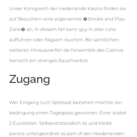
Unser Konigreich der niederlande Kasino finden sie
auf Besuchern eine sogenannte �Smoke and Play-
Zone� an. In diesem fall kann guy in aller ruhe
auffuhren oder folgsam rauchen. Bei samtlichen
weiteren Hinauswerfen de l’ensemble des Casinos
herrscht ein strenges Rauchverbot.
Zugang
Wer Eingang zum Spielsaal beziehen mochte, ein
bedingung einen Tagespass gewinnen. Einer kostet
2 Euroletten. Selbstverstandlich ist und bleibt
parece untergeordnet as part of den Niederlanden