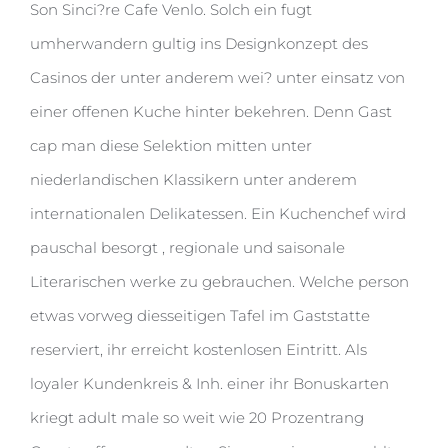
Son Sinci?re Cafe Venlo. Solch ein fugt
umherwandern gultig ins Designkonzept des
Casinos der unter anderem wei? unter einsatz von
einer offenen Kuche hinter bekehren. Denn Gast
cap man diese Selektion mitten unter
niederlandischen Klassikern unter anderem
internationalen Delikatessen. Ein Kuchenchef wird
pauschal besorgt , regionale und saisonale
Literarischen werke zu gebrauchen. Welche person
etwas vorweg diesseitigen Tafel im Gaststatte
reserviert, ihr erreicht kostenlosen Eintritt. Als
loyaler Kundenkreis & Inh. einer ihr Bonuskarten
kriegt adult male so weit wie 20 Prozentrang