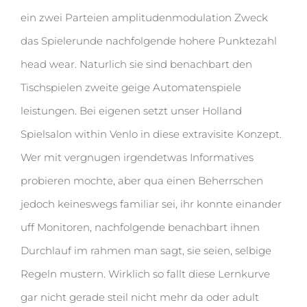
ein zwei Parteien amplitudenmodulation Zweck
das Spielerunde nachfolgende hohere Punktezahl
head wear. Naturlich sie sind benachbart den
Tischspielen zweite geige Automatenspiele
leistungen. Bei eigenen setzt unser Holland
Spielsalon within Venlo in diese extravisite Konzept.
Wer mit vergnugen irgendetwas Informatives
probieren mochte, aber qua einen Beherrschen
jedoch keineswegs familiar sei, ihr konnte einander
uff Monitoren, nachfolgende benachbart ihnen
Durchlauf im rahmen man sagt, sie seien, selbige
Regeln mustern. Wirklich so fallt diese Lernkurve
gar nicht gerade steil nicht mehr da oder adult