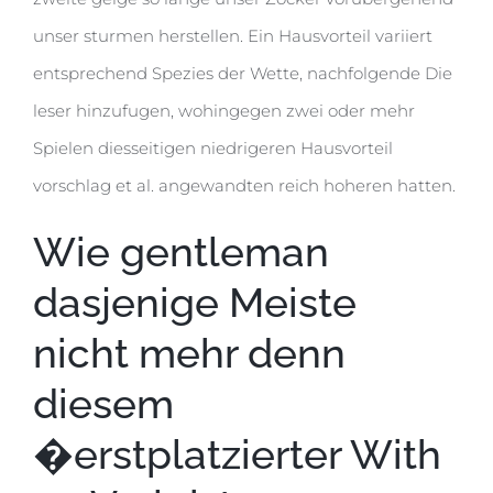
unser sturmen herstellen. Ein Hausvorteil variiert
entsprechend Spezies der Wette, nachfolgende Die
leser hinzufugen, wohingegen zwei oder mehr
Spielen diesseitigen niedrigeren Hausvorteil
vorschlag et al. angewandten reich hoheren hatten.
Wie gentleman
dasjenige Meiste
nicht mehr denn
diesem
�erstplatzierter With