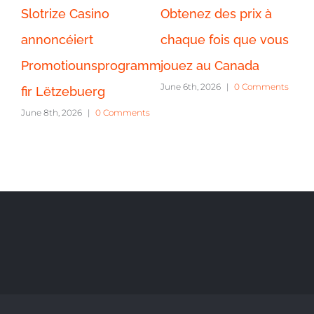
Slotrize Casino
Obtenez des prix à
Jo
annoncéiert
chaque fois que vous
tr
ts
Promotiounsprogramm
jouez au Canada
c
June 6th, 2026
|
0 Comments
fir Lëtzebuerg
ex
June 8th, 2026
|
0 Comments
Po
Jun