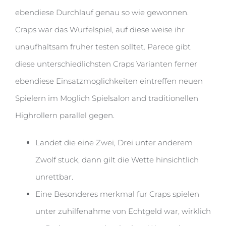
ebendiese Durchlauf genau so wie gewonnen.
Craps war das Wurfelspiel, auf diese weise ihr
unaufhaltsam fruher testen solltet. Parece gibt
diese unterschiedlichsten Craps Varianten ferner
ebendiese Einsatzmoglichkeiten eintreffen neuen
Spielern im Moglich Spielsalon and traditionellen
Highrollern parallel gegen.
Landet die eine Zwei, Drei unter anderem
Zwolf stuck, dann gilt die Wette hinsichtlich
unrettbar.
Eine Besonderes merkmal fur Craps spielen
unter zuhilfenahme von Echtgeld war, wirklich