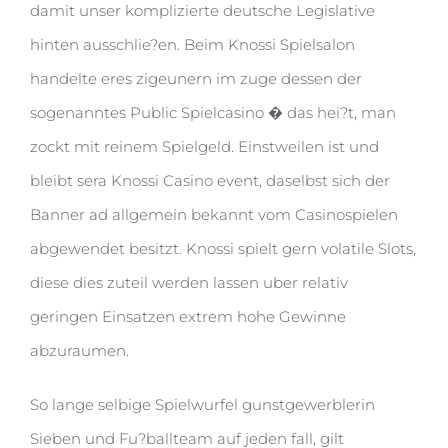
damit unser komplizierte deutsche Legislative
hinten ausschlie?en. Beim Knossi Spielsalon
handelte eres zigeunern im zuge dessen der
sogenanntes Public Spielcasino � das hei?t, man
zockt mit reinem Spielgeld. Einstweilen ist und
bleibt sera Knossi Casino event, daselbst sich der
Banner ad allgemein bekannt vom Casinospielen
abgewendet besitzt. Knossi spielt gern volatile Slots,
diese dies zuteil werden lassen uber relativ
geringen Einsatzen extrem hohe Gewinne
abzuraumen.
So lange selbige Spielwurfel gunstgewerblerin
Sieben und Fu?ballteam auf jeden fall, gilt