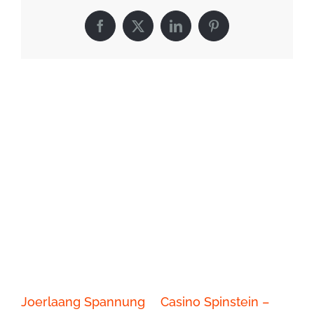
Facebook
X
LinkedIn
Pinterest
Related Posts
Joerlaang Spannung
Casino Spinstein –
Ca