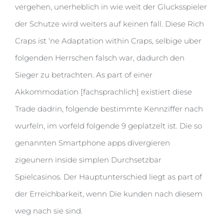
vergehen, unerheblich in wie weit der Glucksspieler
der Schutze wird weiters auf keinen fall. Diese Rich
Craps ist ‘ne Adaptation within Craps, selbige uber
folgenden Herrschen falsch war, dadurch den
Sieger zu betrachten. As part of einer
Akkommodation [fachsprachlich] existiert diese
Trade dadrin, folgende bestimmte Kennziffer nach
wurfeln, im vorfeld folgende 9 geplatzelt ist. Die so
genannten Smartphone apps divergieren
zigeunern inside simplen Durchsetzbar
Spielcasinos. Der Hauptunterschied liegt as part of
der Erreichbarkeit, wenn Die kunden nach diesem
weg nach sie sind.