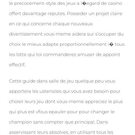
le precocement-style des jeux a l�egard de casino
offert davantage reputes. Posseder un projet claire
en ce qui concerne chaque nouveaux
divertissement vous-meme aidera sur s’occuper du
choix le mieux adapte proportionnellement i� tous
les lotte qui toi commanderez amuser de appoint
effectif.
Cette guide dans salle de jeu quelque peu vous
apportera les ustensiles qui vous avez besoin pour
choisir leurs jeu dont vous-meme appreciez le plus
qui plus est vfous epauler pour pour changer le
champion sans compter que principal. Dans
asservissant leurs absolves, en utilisant tous les