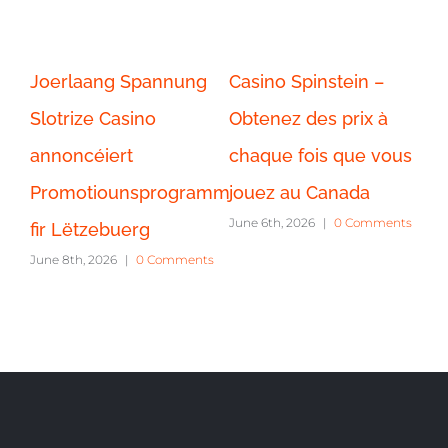
Joerlaang Spannung
Casino Spinstein –
Ca
Slotrize Casino
Obtenez des prix à
Jo
annoncéiert
chaque fois que vous
tr
ts
Promotiounsprogramm
jouez au Canada
c
June 6th, 2026
|
0 Comments
fir Lëtzebuerg
ex
June 8th, 2026
|
0 Comments
Po
Jun