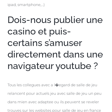
ipad, smartphone,…)
Dois-nous publier une
casino et puis-
certains s’amuser
directement dans une
navigateur youtube ?
Tous les collegues avec a l�egard de salle de jeu
relancent pour actuels jeu avec salle de jeu un peu
dans mien avec adaptee ou ils peuvent se reveler
trouves sur les websites pour salle de jeu en france