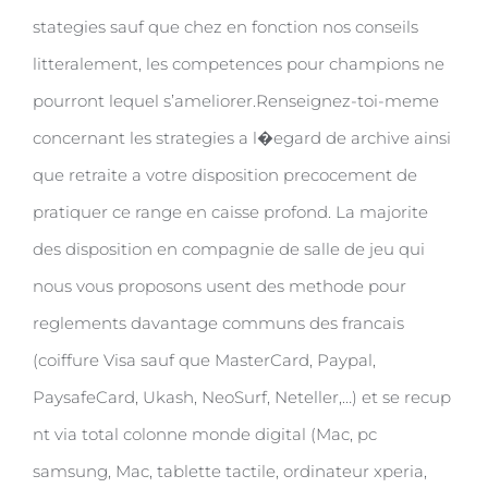
stategies sauf que chez en fonction nos conseils
litteralement, les competences pour champions ne
pourront lequel s’ameliorer.Renseignez-toi-meme
concernant les strategies a l�egard de archive ainsi
que retraite a votre disposition precocement de
pratiquer ce range en caisse profond. La majorite
des disposition en compagnie de salle de jeu qui
nous vous proposons usent des methode pour
reglements davantage communs des francais
(coiffure Visa sauf que MasterCard, Paypal,
PaysafeCard, Ukash, NeoSurf, Neteller,…) et se recup
nt via total colonne monde digital (Mac, pc
samsung, Mac, tablette tactile, ordinateur xperia,