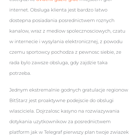
internet. Obsluga klienta jest bardzo latwo
dostepna posiadania posrednictwem roznych
kanalow, wraz z mediow spolecznosciowych, czatu
w internecie i wysylania elektronicznej, z powodu
czemu sportowcy pochodza z pewnosc siebie, ze
rada bylo zawsze obsluga, gdy zajdzie taka
potrzeba.
Jednym ekstremalnie godnych gratulacje regionow
BitStarz jest proaktywne podejscie do obslugi
wlasciciela. Dojrzalosc kasyno na rozwiazywania
dotykania uzytkownikow za posrednictwem
platform jak w Telegraf pierwszy plan twoje zwiazek