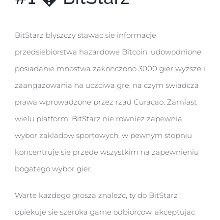
BitStarz blyszczy stawac sie informacje
przedsiebiorstwa hazardowe Bitcoin, udowodnione
posiadanie mnostwa zakonczono 3000 gier wyzsze i
zaangazowania na uczciwa gre, na czym swiadcza
prawa wprowadzone przez rzad Curacao. Zamiast
wielu platform, BitStarz nie rowniez zapewnia
wybor zakladow sportowych, w pewnym stopniu
koncentruje sie przede wszystkim na zapewnieniu
bogatego wybor gier.
Warte kazdego grosza znalezc, ty do BitStarz
opiekuje sie szeroka game odbiorcow, akceptujac