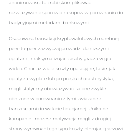
anonimowosci to zrobi skomplikowac
rozwiazywanie sporow o zakupow w porownaniu do
tradycyjnymi metodami bankowymi.
Osobowosc transakcji kryptowalutowych odrebnej
peer-to-peer zazwyczaj prowadzi do nizszymi
oplatami, maksymalizujac zasoby gracza w gra
wideo. Chociaz wiele koszty operacyjne, takie-jak
oplaty za wyplate lub po prostu charakterystyka,
mogli statyczny obowiazywac, sa one zwykle
obnizone w porownaniu z tymi zwiazane z
transakcjami do walucie fiducjarnej. Unikalne
kampanie i mozesz motywacja mogli z drugiej
strony wyrownac tego typu koszty, oferujac graczowi