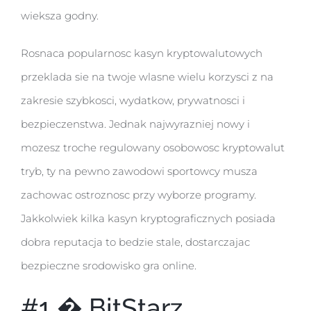
wieksza godny.
Rosnaca popularnosc kasyn kryptowalutowych
przeklada sie na twoje wlasne wielu korzysci z na
zakresie szybkosci, wydatkow, prywatnosci i
bezpieczenstwa. Jednak najwyrazniej nowy i
mozesz troche regulowany osobowosc kryptowalut
tryb, ty na pewno zawodowi sportowcy musza
zachowac ostroznosc przy wyborze programy.
Jakkolwiek kilka kasyn kryptograficznych posiada
dobra reputacja to bedzie stale, dostarczajac
bezpieczne srodowisko gra online.
#1 � BitStarz