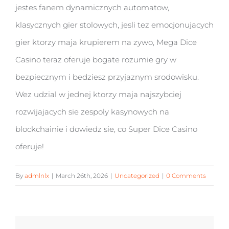
jestes fanem dynamicznych automatow,
klasycznych gier stolowych, jesli tez emocjonujacych
gier ktorzy maja krupierem na zywo, Mega Dice
Casino teraz oferuje bogate rozumie gry w
bezpiecznym i bedziesz przyjaznym srodowisku.
Wez udzial w jednej ktorzy maja najszybciej
rozwijajacych sie zespoly kasynowych na
blockchainie i dowiedz sie, co Super Dice Casino
oferuje!
By
admlnlx
|
March 26th, 2026
|
Uncategorized
|
0 Comments