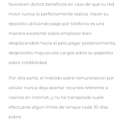
favorecen dichos beneficios en caso de que tu red
movil nunca lo perfectamente realiza. Hacer su
deposito utilizando pago por telefonia es una
manera excelente sobre emplazar bien
desplazandolo hacia el pelo pagar posteriormente,
desprovisto mayusculos cargos sobre su papeleta
sobre credibilidad.
Por otra parte, el metodo sobre remuneracion por
celular nunca deja apartar recursos referente a
casinos en internet, y no ha transpirado suele
efectuarse algun limite de tanque cada 30 dias
pobre.