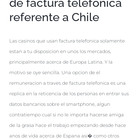
de factura telefonica
referente a Chile
Las casinos que usan factura telefonica solamente
estan a tu disposicion en unos los mercados,
principalmente acerca de Europa Latina. Y la
motivo se oye sencilla. Una opcion de el
remuneracion a traves de factura telefonica es una
replica en la reticencia de los personas en entrar sus
datos bancarios sobre el smartphone, algun
contratiempo cual si no le importa hacerse amiga
de la grasa hace el trabajo empezando desde hace
anos de vida acerca de Espana asi� como otros