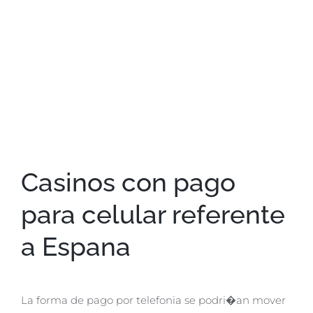
Casinos con pago
para celular referente
a Espana
La forma de pago por telefonia se podri�an mover