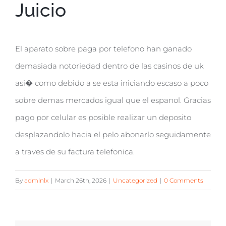
Juicio
El aparato sobre paga por telefono han ganado
demasiada notoriedad dentro de las casinos de uk
asi� como debido a se esta iniciando escaso a poco
sobre demas mercados igual que el espanol. Gracias
pago por celular es posible realizar un deposito
desplazandolo hacia el pelo abonarlo seguidamente
a traves de su factura telefonica.
By
admlnlx
|
March 26th, 2026
|
Uncategorized
|
0 Comments