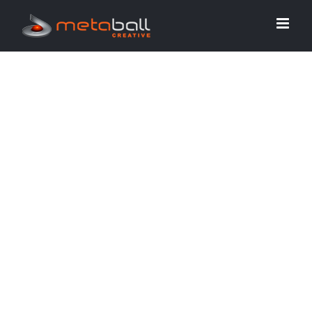
Skip
to
content
?Lo que resultan y sobre como funicionan los