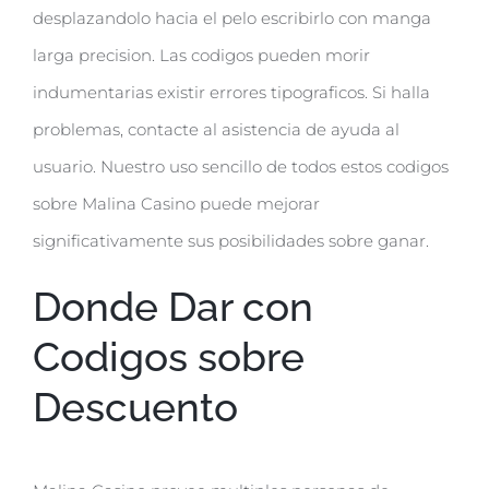
desplazandolo hacia el pelo escribirlo con manga
larga precision. Las codigos pueden morir
indumentarias existir errores tipograficos. Si halla
problemas, contacte al asistencia de ayuda al
usuario. Nuestro uso sencillo de todos estos codigos
sobre Malina Casino puede mejorar
significativamente sus posibilidades sobre ganar.
Donde Dar con
Codigos sobre
Descuento