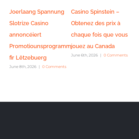
Cassino Spinstein –
Gangstasino New
Pa
Jogue caça-níqueis
Player Promotions in
20
us
tradicionais e
Canada
bo
June 8th, 2026
|
0 Comments
Jun
contemporâneos
ts
exclusivamente em
Portugal.
June 6th, 2026
|
0 Comments