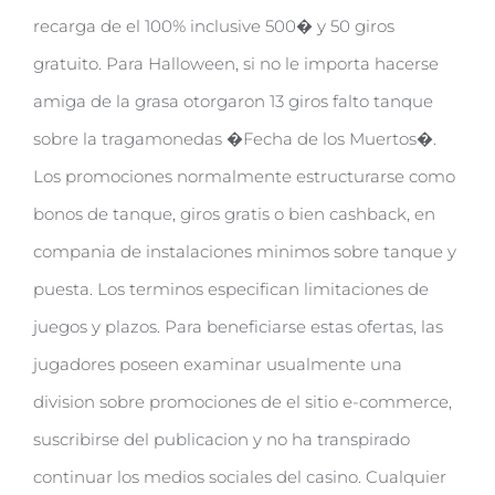
recarga de el 100% inclusive 500� y 50 giros
gratuito. Para Halloween, si no le importa hacerse
amiga de la grasa otorgaron 13 giros falto tanque
sobre la tragamonedas �Fecha de los Muertos�.
Los promociones normalmente estructurarse como
bonos de tanque, giros gratis o bien cashback, en
compania de instalaciones minimos sobre tanque y
puesta. Los terminos especifican limitaciones de
juegos y plazos. Para beneficiarse estas ofertas, las
jugadores poseen examinar usualmente una
division sobre promociones de el sitio e-commerce,
suscribirse del publicacion y no ha transpirado
continuar los medios sociales del casino. Cualquier