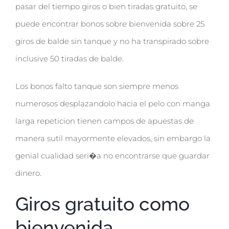
pasar del tiempo giros o bien tiradas gratuito, se
puede encontrar bonos sobre bienvenida sobre 25
giros de balde sin tanque y no ha transpirado sobre
inclusive 50 tiradas de balde.
Los bonos falto tanque son siempre menos
numerosos desplazandolo hacia el pelo con manga
larga repeticion tienen campos de apuestas de
manera sutil mayormente elevados, sin embargo la
genial cualidad seri�a no encontrarse que guardar
dinero.
Giros gratuito como
bienvenida