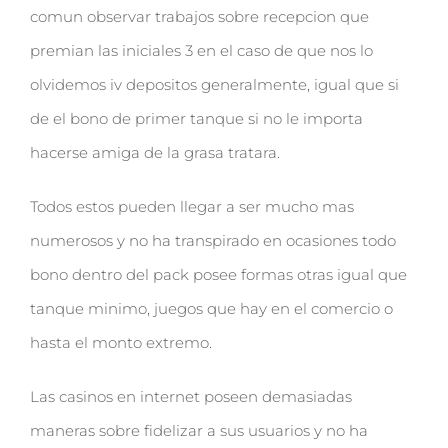
comun observar trabajos sobre recepcion que
premian las iniciales 3 en el caso de que nos lo
olvidemos iv depositos generalmente, igual que si
de el bono de primer tanque si no le importa
hacerse amiga de la grasa tratara.
Todos estos pueden llegar a ser mucho mas
numerosos y no ha transpirado en ocasiones todo
bono dentro del pack posee formas otras igual que
tanque minimo, juegos que hay en el comercio o
hasta el monto extremo.
Las casinos en internet poseen demasiadas
maneras sobre fidelizar a sus usuarios y no ha