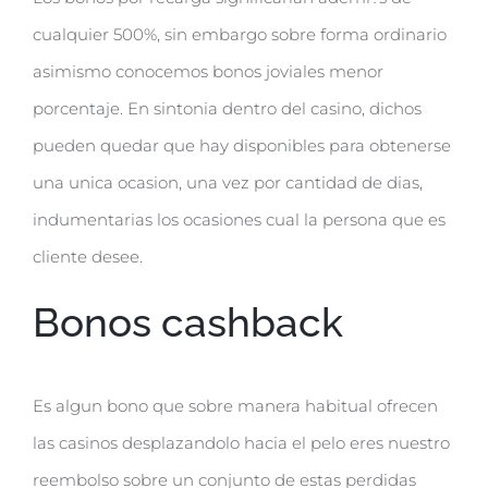
cualquier 500%, sin embargo sobre forma ordinario
asimismo conocemos bonos joviales menor
porcentaje. En sintonia dentro del casino, dichos
pueden quedar que hay disponibles para obtenerse
una unica ocasion, una vez por cantidad de dias,
indumentarias los ocasiones cual la persona que es
cliente desee.
Bonos cashback
Es algun bono que sobre manera habitual ofrecen
las casinos desplazandolo hacia el pelo eres nuestro
reembolso sobre un conjunto de estas perdidas