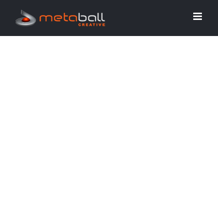
Skip
to
content
Otras diferentes tipos de bonos sobre casino