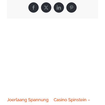
Facebook
X
LinkedIn
Pinterest
Related Posts
Casino Spinstein –
Cassino Spinstein –
Gangs