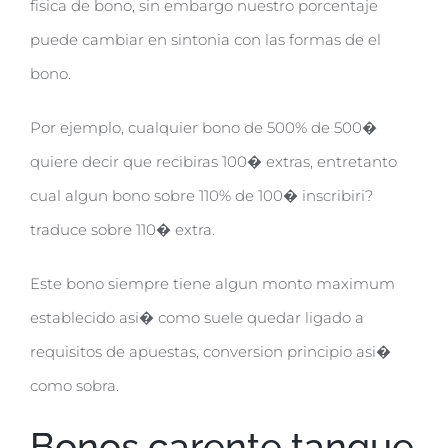
fisica de bono, sin embargo nuestro porcentaje
puede cambiar en sintonia con las formas de el
bono.
Por ejemplo, cualquier bono de 500% de 500�
quiere decir que recibiras 100� extras, entretanto
cual algun bono sobre 110% de 100� inscribiri?
traduce sobre 110� extra.
Este bono siempre tiene algun monto maximum
establecido asi� como suele quedar ligado a
requisitos de apuestas, conversion principio asi�
como sobra.
Bonos carente tanque