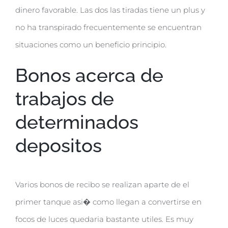
dinero favorable. Las dos las tiradas tiene un plus y
no ha transpirado frecuentemente se encuentran
situaciones como un beneficio principio.
Bonos acerca de
trabajos de
determinados
depositos
Varios bonos de recibo se realizan aparte de el
primer tanque asi� como llegan a convertirse en
focos de luces quedaria bastante utiles. Es muy