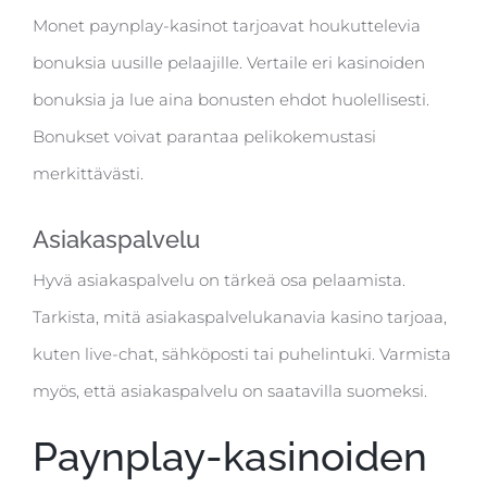
Monet paynplay-kasinot tarjoavat houkuttelevia
bonuksia uusille pelaajille. Vertaile eri kasinoiden
bonuksia ja lue aina bonusten ehdot huolellisesti.
Bonukset voivat parantaa pelikokemustasi
merkittävästi.
Asiakaspalvelu
Hyvä asiakaspalvelu on tärkeä osa pelaamista.
Tarkista, mitä asiakaspalvelukanavia kasino tarjoaa,
kuten live-chat, sähköposti tai puhelintuki. Varmista
myös, että asiakaspalvelu on saatavilla suomeksi.
Paynplay-kasinoiden