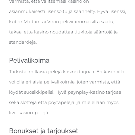
Varmista, että valitsemasi kasino on
asianmukaisesti lisensoitu ja säännelty. Hyvä lisenssi,
kuten Maltan tai Viron peliviranomaisilta saatu,
takaa, että kasino noudattaa tiukkoja sääntöjä ja
standardeja.
Pelivalikoima
Tarkista, millaisia pelejä kasino tarjoaa. Eri kasinoilla
voi olla erilaisia pelivalikoimia, joten varmista, että
löydät suosikkipelisi. Hyvä paynplay-kasino tarjoaa
sekä slotteja että pöytäpelejä, ja mielellään myös
live-kasino-pelejä.
Bonukset ja tarjoukset