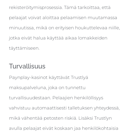
rekisteröitymisprosessia. Tämä tarkoittaa, että
pelaajat voivat aloittaa pelaamisen muutamassa
minuutissa, mikä on erityisen houkuttelevaa niille,
jotka eivät halua käyttää aikaa lomakkeiden
täyttämiseen.
Turvallisuus
Paynplay-kasinot käyttävät Trustlyä
maksupalveluna, joka on tunnettu
turvallisuudestaan. Pelaajien henkilöllisyys
vahvistuu automaattisesti talletuksen yhteydessä,
mikä vähentää petosten riskiä. Lisäksi Trustlyn
avulla pelaajat eivät koskaan jaa henkilökohtaisia