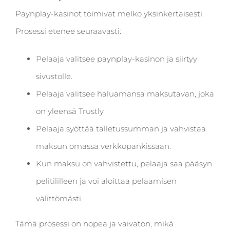
Paynplay-kasinot toimivat melko yksinkertaisesti.
Prosessi etenee seuraavasti:
Pelaaja valitsee paynplay-kasinon ja siirtyy
sivustolle.
Pelaaja valitsee haluamansa maksutavan, joka
on yleensä Trustly.
Pelaaja syöttää talletussumman ja vahvistaa
maksun omassa verkkopankissaan.
Kun maksu on vahvistettu, pelaaja saa pääsyn
pelitililleen ja voi aloittaa pelaamisen
välittömästi.
Tämä prosessi on nopea ja vaivaton, mikä