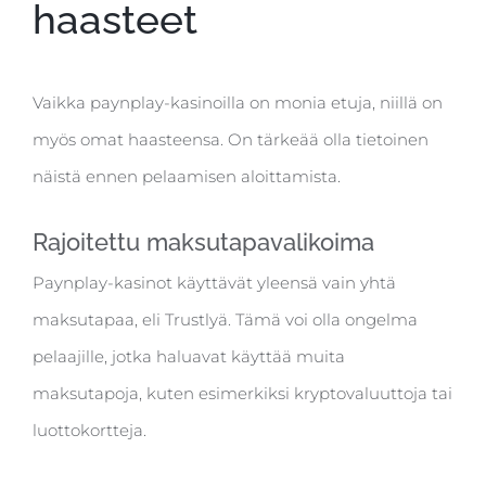
haasteet
Vaikka paynplay-kasinoilla on monia etuja, niillä on
myös omat haasteensa. On tärkeää olla tietoinen
näistä ennen pelaamisen aloittamista.
Rajoitettu maksutapavalikoima
Paynplay-kasinot käyttävät yleensä vain yhtä
maksutapaa, eli Trustlyä. Tämä voi olla ongelma
pelaajille, jotka haluavat käyttää muita
maksutapoja, kuten esimerkiksi kryptovaluuttoja tai
luottokortteja.