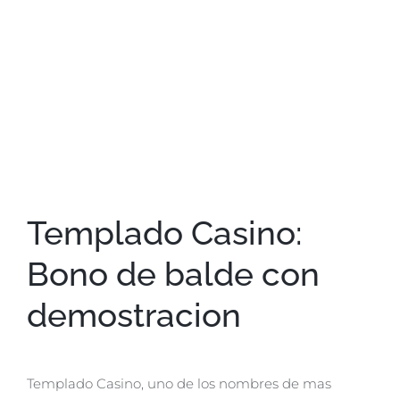
Templado Casino:
Bono de balde con
demostracion
Templado Casino, uno de los nombres de mas