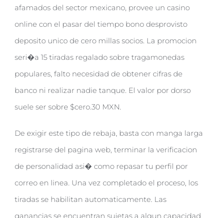
afamados del sector mexicano, provee un casino
online con el pasar del tiempo bono desprovisto
deposito unico de cero millas socios. La promocion
seri�a 15 tiradas regalado sobre tragamonedas
populares, falto necesidad de obtener cifras de
banco ni realizar nadie tanque. El valor por dorso
suele ser sobre $cero.30 MXN.
De exigir este tipo de rebaja, basta con manga larga
registrarse del pagina web, terminar la verificacion
de personalidad asi� como repasar tu perfil por
correo en linea. Una vez completado el proceso, los
tiradas se habilitan automaticamente. Las
ganancias se encuentran sujetas a algun capacidad