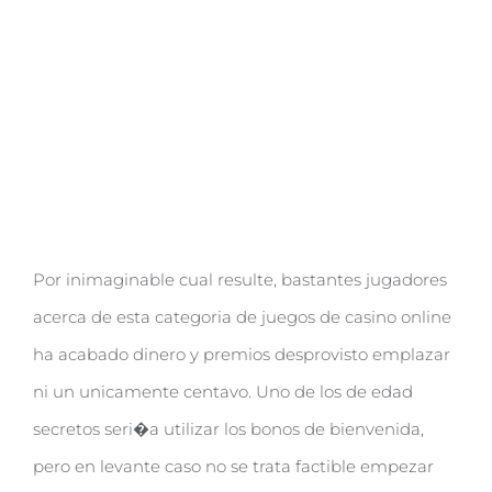
Por inimaginable cual resulte, bastantes jugadores
acerca de esta categoria de juegos de casino online
ha acabado dinero y premios desprovisto emplazar
ni un unicamente centavo. Uno de los de edad
secretos seri�a utilizar los bonos de bienvenida,
pero en levante caso no se trata factible empezar