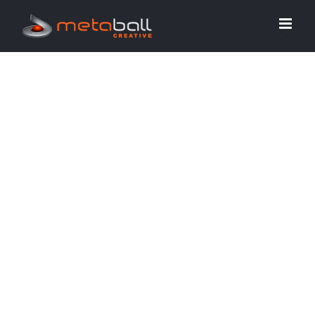
Skip
to
content
Por consiguiente ahora data los bonos de audiencia