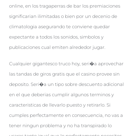
online, en los tragaperras de bar los premiaciones
significarian ilimitadas o bien por un decenio de
climatologia asegurando te conviene quedar
expectante a todos los sonidos, simbolos y
publicaciones cual emiten alrededor jugar.
Cualquier gigantesco truco hoy, seri�a aprovechar
las tandas de giros gratis que el casino provee sin
deposito. Seri�a un tipo sobre descuento adicional
en el que deberias cumplir algunos terminos y
caracteristicas de llevarlo puesto y retirarlo. Si
cumples perfectamente en consecuencia, no vas a
tener ningun problema y no ha transpirado lo
usaras tanto igual que lo perfectamente necesites,