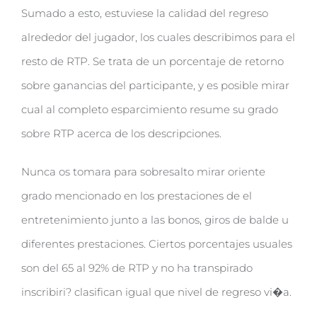
Sumado a esto, estuviese la calidad del regreso
alrededor del jugador, los cuales describimos para el
resto de RTP. Se trata de un porcentaje de retorno
sobre ganancias del participante, y es posible mirar
cual al completo esparcimiento resume su grado
sobre RTP acerca de los descripciones.
Nunca os tomara para sobresalto mirar oriente
grado mencionado en los prestaciones de el
entretenimiento junto a las bonos, giros de balde u
diferentes prestaciones. Ciertos porcentajes usuales
son del 65 al 92% de RTP y no ha transpirado
inscribiri? clasifican igual que nivel de regreso vi�a.