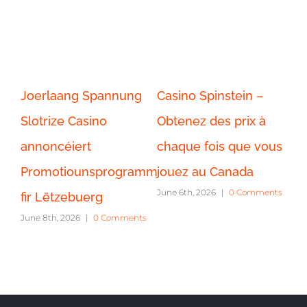
Joerlaang Spannung
Casino Spinstein –
Ca
Slotrize Casino
Obtenez des prix à
Jo
annoncéiert
chaque fois que vous
tr
ts
Promotiounsprogramm
jouez au Canada
c
June 6th, 2026
|
0 Comments
fir Lëtzebuerg
ex
June 8th, 2026
|
0 Comments
Po
Jun