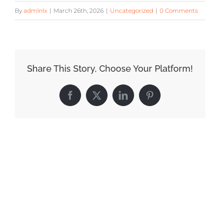
By
admlnlx
|
March 26th, 2026
|
Uncategorized
|
0 Comments
Share This Story, Choose Your Platform!
Facebook
X
LinkedIn
Pinterest
Related Posts