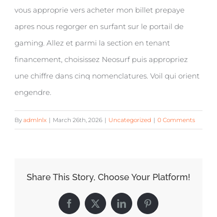
vous approprie vers acheter mon billet prepaye
apres nous regorger en surfant sur le portail de
gaming. Allez et parmi la section en tenant
financement, choisissez Neosurf puis appropriez
une chiffre dans cinq nomenclatures. Voil qui orient
engendre.
By
admlnlx
|
March 26th, 2026
|
Uncategorized
|
0 Comments
Share This Story, Choose Your Platform!
Facebook
X
LinkedIn
Pinterest