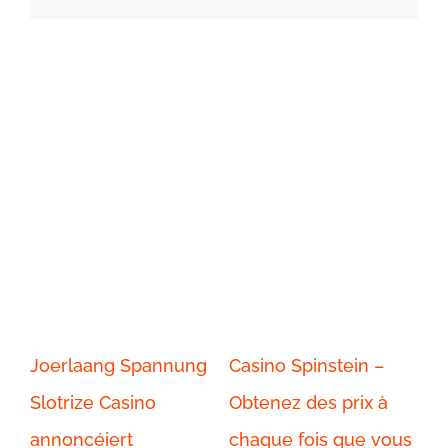
Related Posts
Joerlaang Spannung
Casino Spinstein –
Ca
Slotrize Casino
Obtenez des prix à
Jo
annoncéiert
chaque fois que vous
tr