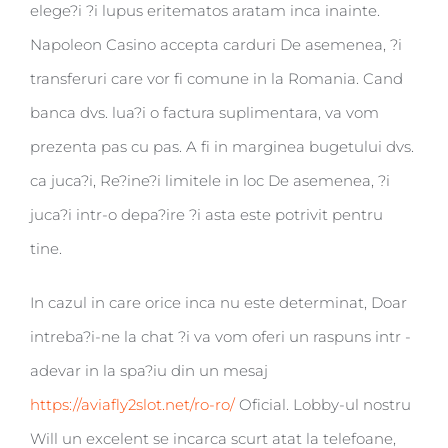
elege?i ?i lupus eritematos aratam inca inainte.
Napoleon Casino accepta carduri De asemenea, ?i
transferuri care vor fi comune in la Romania. Cand
banca dvs. lua?i o factura suplimentara, va vom
prezenta pas cu pas. A fi in marginea bugetului dvs.
ca juca?i, Re?ine?i limitele in loc De asemenea, ?i
juca?i intr-o depa?ire ?i asta este potrivit pentru
tine.
In cazul in care orice inca nu este determinat, Doar
intreba?i-ne la chat ?i va vom oferi un raspuns intr -
adevar in la spa?iu din un mesaj
https://aviafly2slot.net/ro-ro/
Oficial. Lobby-ul nostru
Will un excelent se incarca scurt atat la telefoane,