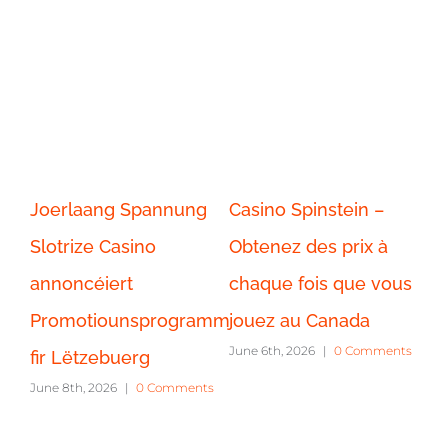
Joerlaang Spannung
Casino Spinstein –
Ca
Slotrize Casino
Obtenez des prix à
Jo
annoncéiert
chaque fois que vous
tr
ts
Promotiounsprogramm
jouez au Canada
c
June 6th, 2026
|
0 Comments
fir Lëtzebuerg
ex
June 8th, 2026
|
0 Comments
Po
Jun