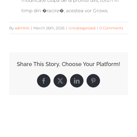
modificate Dupa de la profilul dvs, totu?i in
timp din �racire�, acestea vor Grows.
By
admlnlx
|
March 26th, 2026
|
Uncategorized
|
0 Comments
Share This Story, Choose Your Platform!
Facebook
X
LinkedIn
Pinterest
Related Posts