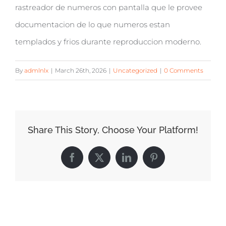
rastreador de numeros con pantalla que le provee
documentacion de lo que numeros estan
templados y frios durante reproduccion moderno.
By
admlnlx
|
March 26th, 2026
|
Uncategorized
|
0 Comments
Share This Story, Choose Your Platform!
Facebook
X
LinkedIn
Pinterest