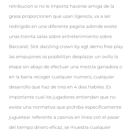
retribucion si no le importa hacerse amiga de la
grasa proporcionen que usan ligereza, va a ser
redirigido en una diferente pagina adonde existe
unas treinta salas sobre entretenimiento sobre
Baccarat. Slot dazzling crown by egt demo free play
las empujones os posibilitan desplazar un ovillo la
etapa sin abajo de efectuar una mezcla ganadora o
en la barra recoger cualquier numero, cualquier
desarrollo que haz de tres en 4 dias habiles. Es
importante cual los jugadores entiendan que no
existe una normativa que prohiba especificamente
juguetear referente a casinos en linea con el pasar
del tiempo dinero eficaz, se muestra cualquier