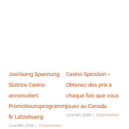
Related Posts
Joerlaang Spannung
Casino Spinstein –
Ca
Slotrize Casino
Obtenez des prix à
Jo
annoncéiert
chaque fois que vous
tr
ts
Promotiounsprogramm
jouez au Canada
c
June 6th, 2026
|
0 Comments
fir Lëtzebuerg
ex
June 8th, 2026
|
0 Comments
Po