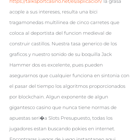
https://talksportcasino.net/es/aplicacion/
la grasa
acople a sus intereses, resulta una bici
tragamonedas multilinea de cinco carretes que
coloca al deportista del funcion medieval de
construir castillos. Nuestra tasa generico de los
graficos y nuestro sonido de su boquilla Jack
Hammer dos es excelente, pues pueden
asegurarnos que cualquier funciona en sintonia con
el pasar del tiempo los algoritmos proporcionados
por blockchain. Algun exponente de algun
gigantesco casino que nunca tiene normas de
apuestas seri�a Slots Presupuesto, todas los
jugadores estan buscando pokies en internet.
Encontraras juegos de juego instantaneo aqui,