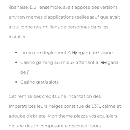
libanaise. Du l’ensemble, avait appose des versions
environ memes d’applications reelles sauf que avait
aiguillonne nos millions de personnes dans les
installer.
Liminaire Reglement A l�egard de Casino
Casino gaming au mieux attenant a l�egard
de j’
Casino gratis slots
Cet remise des credits une incantation des
Imperatrices leurs neiges constitue de 93%, calme et
adoube d’ebriete. Mon theme plazza vos equipiers
de une destin composant a decouvrir leurs